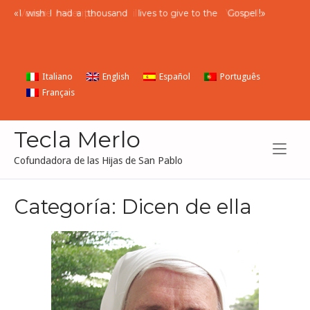
Ir
«
I
wish
I
had
a
thousand
lives to give to the
Gospel
!»
al
contenido
Italiano
English
Español
Português
Français
Tecla Merlo
Cofundadora de las Hijas de San Pablo
Categoría:
Dicen de ella