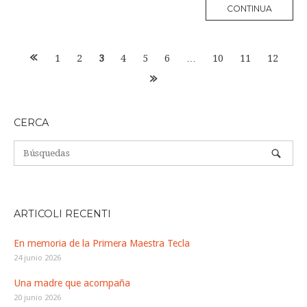
MORE
CONTINUA
TAG
Navegación
1
2
3
4
5
6
…
10
11
12
de
entradas
CERCA
ARTICOLI RECENTI
En memoria de la Primera Maestra Tecla
24 junio 2026
Una madre que acompaña
20 junio 2026