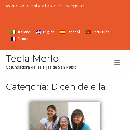
Ir
«
Vorrei
avere
mille
vite
per
il
Vangelo
!»
I
wish
I
had
a
thousand
lives to give to the
Gospel
al
contenido
Italiano
English
Español
Português
Français
Tecla Merlo
Cofundadora de las Hijas de San Pablo
Categoría:
Dicen de ella