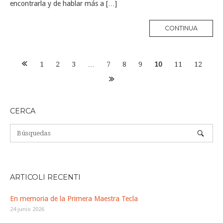
encontrarla y de hablar más a […]
MORE
CONTINUA
TAG
Navegación
1
2
3
…
7
8
9
10
11
12
de
entradas
CERCA
ARTICOLI RECENTI
En memoria de la Primera Maestra Tecla
24 junio 2026