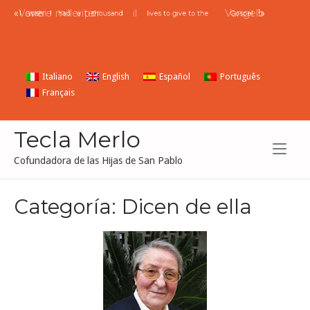
Ir
«
Vorrei
avere
mille
vite
per
il
Vangelo
!»
I
wish
I
had
a
thousand
lives to give to the
Gospel
al
contenido
Italiano
English
Español
Português
Français
Tecla Merlo
Cofundadora de las Hijas de San Pablo
Categoría:
Dicen de ella