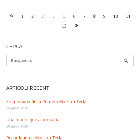
Navegación
1
2
3
…
5
6
7
8
9
10
11
de
entradas
12
CERCA
ARTICOLI RECENTI
En memoria de la Primera Maestra Tecla
24 junio 2026
Una madre que acompaña
20 junio 2026
Recordando a Maestra Tecla