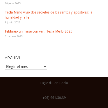
10 julio 2025
Tecla Merlo vivió dos secretos de los santos y apóstoles: la
humildad y la fe
9 junio 2025
Febbraio un mese con ven. Tecla Merlo 2025
31 enero 2025
ARCHIVI
Archivi
Figlie di San Paolo
(06) 661.30.39