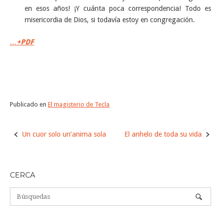
en esos años! ¡Y cuánta poca correspondencia! Todo es
misericordia de Dios, si todavía estoy en congregación.
…
+PDF
Publicado en
El magisterio de Tecla
Navegación
Un cuor solo un’anima sola
El anhelo de toda su vida
de
la
entrada
CERCA