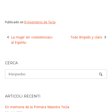
Publicado en
El magisterio de Tecla
Navegación
La mujer sin «resistencias»
Todo límpido y claro
de
al Espíritu
la
entrada
CERCA
ARTICOLI RECENTI
En memoria de la Primera Maestra Tecla