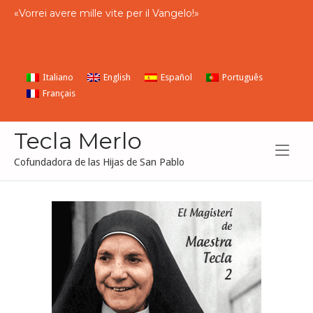
Ir
«
Vorrei
avere
mille
vite
per
il
Vangelo
!»
al
contenido
Italiano
English
Español
Português
Français
Tecla Merlo
Cofundadora de las Hijas de San Pablo