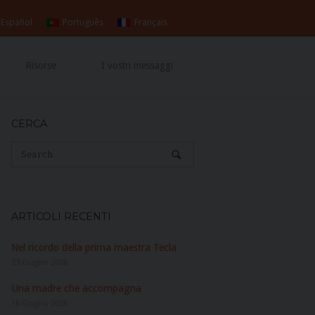
Español
Português
Français
Risorse
I vostri messaggi
CERCA
ARTICOLI RECENTI
Nel ricordo della prima maestra Tecla
23 Giugno 2026
Una madre che accompagna
16 Giugno 2026