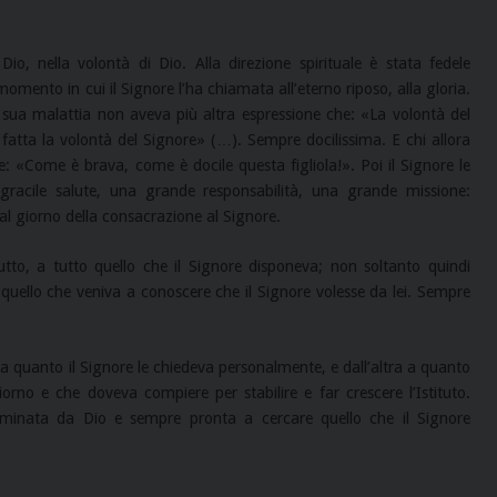
io, nella volontà di Dio. Alla direzione spirituale è stata fedele
momento in cui il Signore l’ha chiamata all’eterno riposo, alla gloria.
 sua malattia non aveva più altra espressione che: «La volontà del
 fatta la volontà del Signore» (…). Sempre docilissima. E chi allora
te: «Come è brava, come è docile questa figliola!». Poi il Signore le
 gracile salute, una grande responsabilità, una grande missione:
al giorno della consacrazione al Signore.
tto, a tutto quello che il Signore disponeva; non soltanto quindi
 quello che veniva a conoscere che il Signore volesse da lei. Sempre
 a quanto il Signore le chiedeva personalmente, e dall’altra a quanto
rno e che doveva compiere per stabilire e far crescere l’Istituto.
luminata da Dio e sempre pronta a cercare quello che il Signore