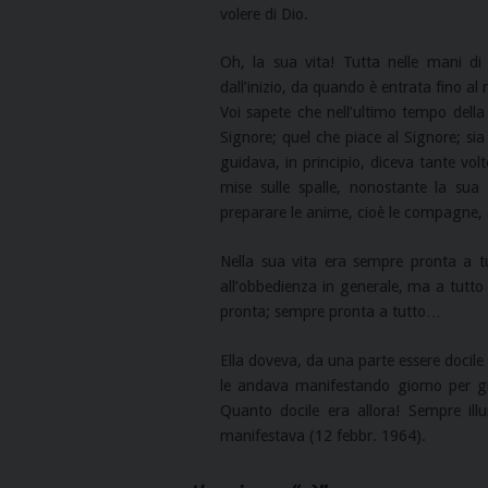
volere di Dio.
Oh, la sua vita! Tutta nelle mani di D
dall’inizio, da quando è entrata fino al 
Voi sapete che nell’ultimo tempo della
Signore; quel che piace al Signore; sia
guidava, in principio, diceva tante vol
mise sulle spalle, nonostante la sua
preparare le anime, cioè le compagne, 
Nella sua vita era sempre pronta a tu
all’obbedienza in generale, ma a tutto
pronta; sempre pronta a tutto…
Ella doveva, da una parte essere docile
le andava manifestando giorno per gio
Quanto docile era allora! Sempre il
manifestava (12 febbr. 1964).