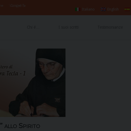
Vangelo
!»
 the
Gospel
Italiano
English
Chi é…
I suoi scritti
Testimonianze
” allo Spirito