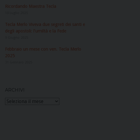
Ricordando Maestra Tecla
10 Luglio 2025
Tecla Merlo Viveva due segreti dei santi e
degli apostoli: l’umiltà e la Fede
9 Giugno 2025
Febbraio un mese con ven. Tecla Merlo
2025
31 Gennaio 2025
ARCHIVI
Archivi