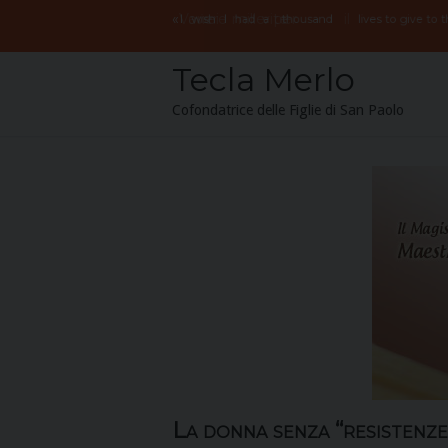
Skip
«
Vorrei
avere
mille
vite
per
il
I
wish
I
had
a
thousand
lives to give to
to
content
Tecla Merlo
Cofondatrice delle Figlie di San Paolo
La donna senza “resistenze