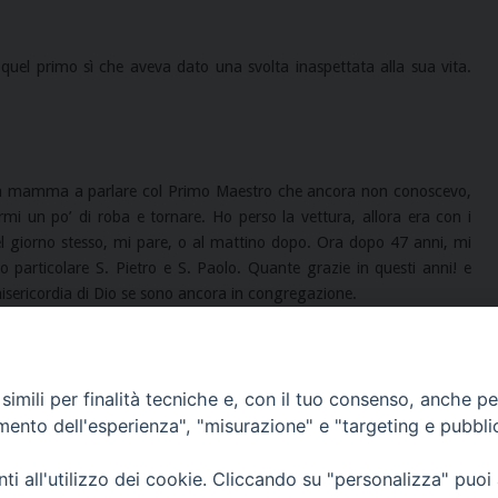
 quel primo sì che aveva dato una svolta inaspettata alla sua vita.
la mamma a parlare col Primo Maestro che ancora non conoscevo,
i un po’ di roba e tornare. Ho perso la vettura, allora era con i
el giorno stesso, mi pare, o al mattino dopo. Ora dopo 47 anni, mi
 particolare S. Pietro e S. Paolo. Quante grazie in questi anni! e
sericordia di Dio se sono ancora in congregazione.
imili per finalità tecniche e, con il tuo consenso, anche per 
amento dell'esperienza", "misurazione" e "targeting e pubbli
«Fare del bene»: L’anelito della sua vita
i all'utilizzo dei cookie. Cliccando su "personalizza" puoi