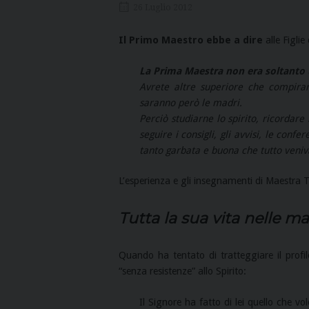
26 Luglio 2012
Il Primo Maestro ebbe a dire
alle Figlie
La Prima Maestra non era soltanto u
Avrete altre superiore che compiran
saranno però le madri.
Perciò studiarne lo spirito, ricordare
seguire i consigli, gli avvisi, le co
tanto garbata e buona che tutto veniv
L’esperienza e gli insegnamenti di Maestra Te
Tutta la sua vita nelle ma
Quando ha tentato di tratteggiare il prof
“senza resistenze” allo Spirito:
Il Signore ha fatto di lei quello che 