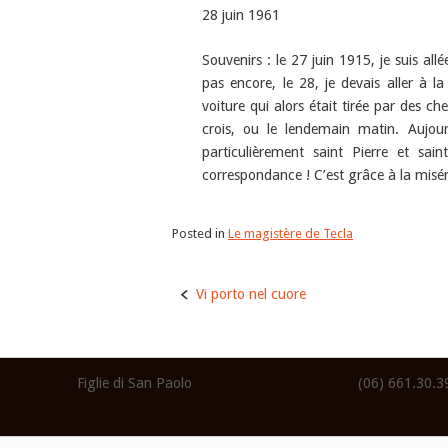
28 juin 1961
Souvenirs : le 27 juin 1915, je suis a
pas encore, le 28, je devais aller à 
voiture qui alors était tirée par des ch
crois, ou le lendemain matin. Aujou
particulièrement saint Pierre et sa
correspondance ! C’est grâce à la misér
Posted in
Le magistère de Tecla
Post
Vi porto nel cuore
navigation
Figlie di San Paolo
(06) 661.30.3