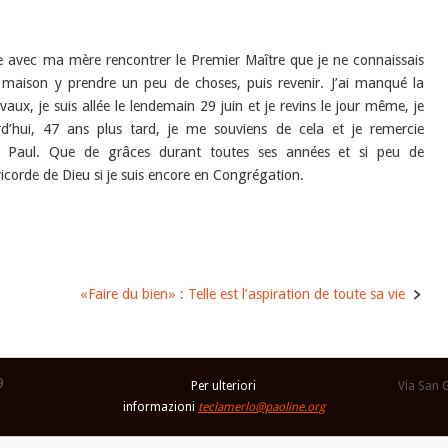
llée avec ma mère rencontrer le Premier Maître que je ne connaissais
la maison y prendre un peu de choses, puis revenir. J’ai manqué la
evaux, je suis allée le lendemain 29 juin et je revins le jour même, je
rd’hui, 47 ans plus tard, je me souviens de cela et je remercie
int Paul. Que de grâces durant toutes ses années et si peu de
icorde de Dieu si je suis encore en Congrégation.
«Faire du bien» : Telle est l’aspiration de toute sa vie
9
Per ulteriori
Via San 
informazioni
teclamerlo@paoline.org