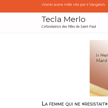
Skip
«
Vorrei
avere
mille
vite
per
il
Vangelo
!»
to
content
Tecla Merlo
Cofondatrice des Filles de Saint Paul
La femme qui ne «resistait»