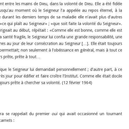
t entre les mains de Dieu, dans la volonté de Dieu. Elle a été fidèle
t jusqu’au moment où le Seigneur l’a appelée au repos éternel, à la
e durant les derniers temps de sa maladie elle n’avait plus d’autres
«ce qui plaît au Seigneur» ; «que soit faite la volonté du Seigneur».
 dirigeait au début, répétait : «Comme elle est bonne, comme elle est
sa santé fragile, le Seigneur lui confia une grande responsabilité, une
s au jour de leur consécration au Seigneur […]. Elle était toujours
 permettait; non seulement à l’obéissance en général, mais à tout ce
rs prête, prête à tout…
e que le Seigneur lui demandait personnellement ; d’autre part, à ce
s jour pour édifier et faire croître l’Institut. Comme elle était docile
oujours prête à chercher sa volonté. (12 février 1964)
tra se rappelait du premier
oui
qui avait occasionné un tournant
carnets :