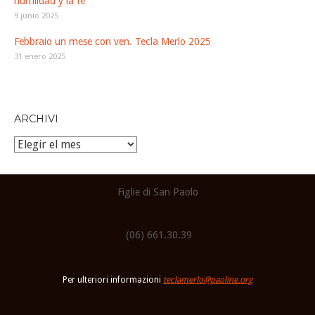
humildad y la fe
9 junio 2025
Febbraio un mese con ven. Tecla Merlo 2025
31 enero 2025
ARCHIVI
Archivi
Figlie di San Paolo
(06) 661.30.39
Per ulteriori informazioni
teclamerlo@paoline.org