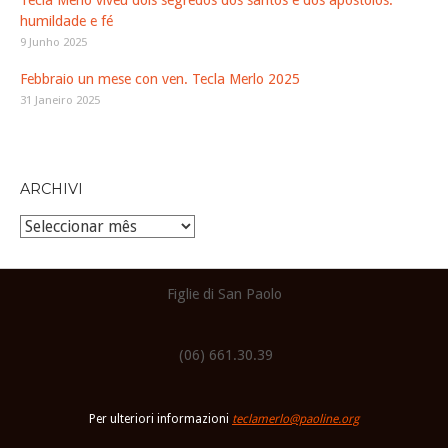
Tecla Merlo viveu dois segredos dos santos e dos apóstolos:
humildade e fé
9 Junho 2025
Febbraio un mese con ven. Tecla Merlo 2025
31 Janeiro 2025
ARCHIVI
Archivi
Figlie di San Paolo
(06) 661.30.39
Per ulteriori informazioni
teclamerlo@paoline.org