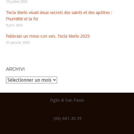
10 juillet 2025
Tecla Merlo vivait deux secrets des saints et des apôtres :
l’humilité et la foi
9 juin 2025
Febbraio un mese con ven. Tecla Merlo 2025
31 janvier 2025
ARCHIVI
Archivi
Figlie di San Paolo
(06) 661.30.39