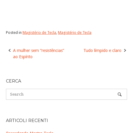
Posted in
Magistério de Tecla
,
Magistério de Tecla
Post
A mulher sem “resistências”
Tudo límpido e claro
navigation
ao Espírito
CERCA
ARTICOLI RECENTI