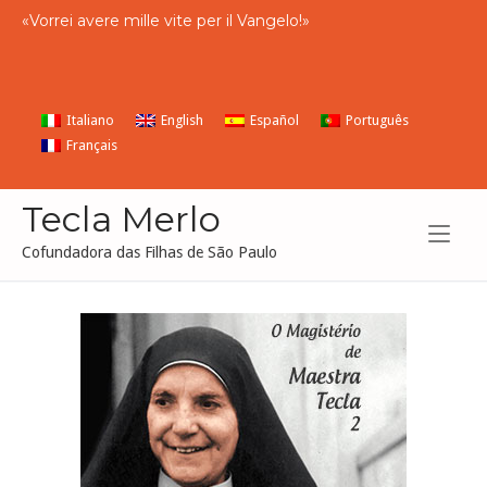
Skip
«
Vorrei
avere
mille
vite
per
il
Vangelo
!»
to
content
Italiano
English
Español
Português
Français
Tecla Merlo
Cofundadora das Filhas de São Paulo