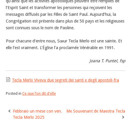
qu’ainsi que les activités apostoliques peuvent être remplies de
l’Esprit Saint et transformer les personnes qui reçoivent les
messages diffusés par les Filles de Saint Paul. Aujourd’hui, la
Congrégation est présente dans plus de 50 pays et les religieuses
sont connues sous le nom de Paoline.
Pour chacune d’entre nous, Sœur Tecla Merlo est une sainte. Et
elle l’est vraiment. L’Église l’a proclamée Vénérable en 1991.
Joana T. Puntel, fsp
Tecla Merlo Viveva due segreti dei santi e degli apostoli-fra
Posted in
Ce que l’on dit d'elle
Post
Febbraio un mese con ven.
Me Souvenant de Maestra Tecla
navigation
Tecla Merlo 2025