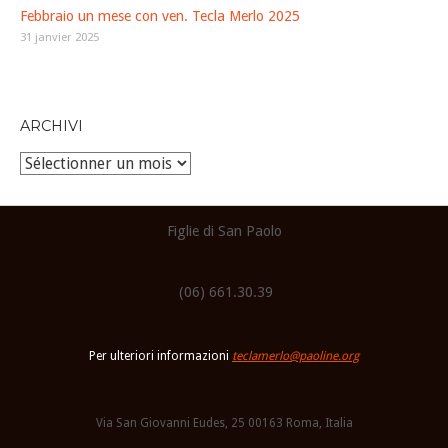
Febbraio un mese con ven. Tecla Merlo 2025
31 janvier 2025
ARCHIVI
Archivi
Figlie di San Paolo
(06) 661.30.39
Per ulteriori informazioni
teclamerlo@paoline.org
Via San Giovanni Eudes, 25 00163 Roma, Italia