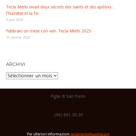
Tecla Merlo vivait deux secrets des saints et des apôtres :
l’humilité et la foi
9 juin 2025
Febbraio un mese con ven. Tecla Merlo 2025
31 janvier 2025
ARCHIVI
Archivi
Figlie di San Paolo
(06) 661.30.39
Per ulteriori informazioni
teclamerlo@paoline.org