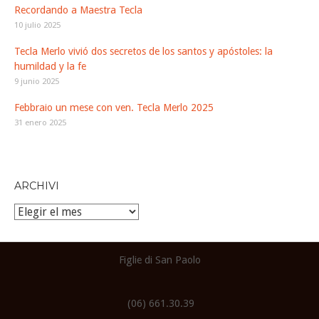
Recordando a Maestra Tecla
10 julio 2025
Tecla Merlo vivió dos secretos de los santos y apóstoles: la
humildad y la fe
9 junio 2025
Febbraio un mese con ven. Tecla Merlo 2025
31 enero 2025
ARCHIVI
Archivi
Figlie di San Paolo
(06) 661.30.39