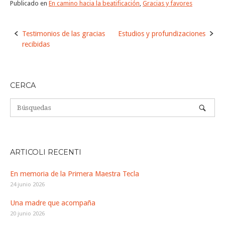
Publicado en
En camino hacia la beatificación
,
Gracias y favores
Navegación
Testimonios de las gracias
Estudios y profundizaciones
de
recibidas
la
entrada
CERCA
ARTICOLI RECENTI
En memoria de la Primera Maestra Tecla
24 junio 2026
Una madre que acompaña
20 junio 2026