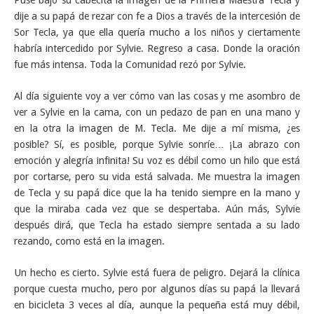
Puse bajo su cabecita la imagen de la Primera Maestra Tecla y
dije a su papá de rezar con fe a Dios a través de la intercesión de
Sor Tecla, ya que ella quería mucho a los niños y ciertamente
habría intercedido por Sylvie. Regreso a casa. Donde la oración
fue más intensa. Toda la Comunidad rezó por Sylvie.
Al día siguiente voy a ver cómo van las cosas y me asombro de
ver a Sylvie en la cama, con un pedazo de pan en una mano y
en la otra la imagen de M. Tecla. Me dije a mí misma, ¿es
posible? Sí, es posible, porque Sylvie sonríe… ¡La abrazo con
emoción y alegría infinita! Su voz es débil como un hilo que está
por cortarse, pero su vida está salvada. Me muestra la imagen
de Tecla y su papá dice que la ha tenido siempre en la mano y
que la miraba cada vez que se despertaba. Aún más, Sylvie
después dirá, que Tecla ha estado siempre sentada a su lado
rezando, como está en la imagen.
Un hecho es cierto. Sylvie está fuera de peligro. Dejará la clínica
porque cuesta mucho, pero por algunos días su papá la llevará
en bicicleta 3 veces al día, aunque la pequeña está muy débil,