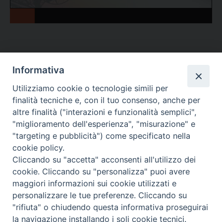
Informativa
Figlie di San Paolo
Utilizziamo cookie o tecnologie simili per
finalità tecniche e, con il tuo consenso, anche per
(06) 661.30.39
altre finalità ("interazioni e funzionalità semplici",
"miglioramento dell'esperienza", "misurazione" e
Per ulteriori informazioni
teclamerlo@paoline.org
"targeting e pubblicità") come specificato nella
cookie policy.
Cliccando su "accetta" acconsenti all'utilizzo dei
Via San Giovanni Eudes, 25 00163 Roma, Italia
cookie. Cliccando su "personalizza" puoi avere
maggiori informazioni sui cookie utilizzati e
personalizzare le tue preferenze. Cliccando su
"rifiuta" o chiudendo questa informativa proseguirai
la navigazione installando i soli cookie tecnici.