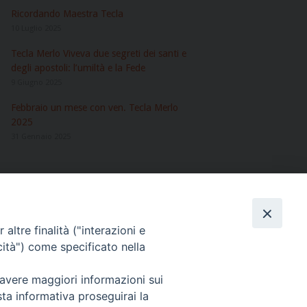
Ricordando Maestra Tecla
10 Luglio 2025
Tecla Merlo Viveva due segreti dei santi e
degli apostoli: l’umiltà e la Fede
9 Giugno 2025
Febbraio un mese con ven. Tecla Merlo
2025
31 Gennaio 2025
ARCHIVI
Archivi
altre finalità ("interazioni e
cità") come specificato nella
Giovanni Eudes, 25 00163 Roma, Italia
 avere maggiori informazioni sui
sta informativa proseguirai la