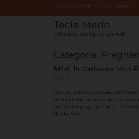
Skip
«
Vorrei
avere
mille
vite
per
il
I
wish
I
had
a
thousand
lives to give to the
to
content
Tecla Merlo
Cofondatrice delle Figlie di San Paolo
Categoria:
Preghie
Mese. In compagnia della 
28 Gennaio 2022
Siamo invitate a ricordare vivamente l’ered
«Se tutte le Figlie di San Paolo si vorranno
bene e la Congregazione fiorirà». Camminia
Maestra Tecla….