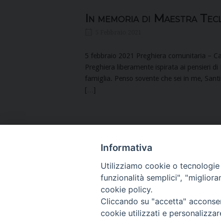
In memoria di Maestra Tec
5 Febbraio 2021
5 febbraio 2021 Preghiera comunitaria – Ca
Preghiera liberamente ispirata ai pensieri di 
famiglia. Penso sovente che sei in me, Santis
[…]
Informativa
Utilizziamo cookie o tecnologie s
funzionalità semplici", "miglior
cookie policy.
Figlie di San Paolo
(06) 661.30.3
Cliccando su "accetta" acconsent
cookie utilizzati e personalizza