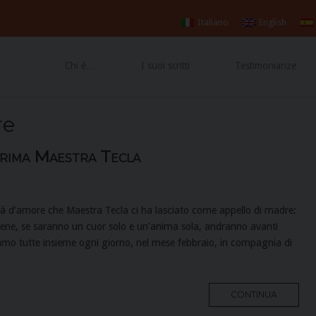
Vangelo
!»
Gospel
Italiano
English
Chi é…
I suoi scritti
Testimonianze
re
Prima Maestra Tecla
ità d’amore che Maestra Tecla ci ha lasciato come appello di madre:
 bene, se saranno un cuor solo e un’anima sola, andranno avanti
mo tutte insieme ogni giorno, nel mese febbraio, in compagnia di
MORE
CONTINUA
TAG