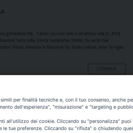
la
sa generalizia fsp Canto: Un cuor solo e un’anima sola (n. 844)
Maestra Tecla sulla Trinità Santissima Trinità, Tu sei la mia
sima Trinità. Rinnovo la fiducia in Te, Padre celeste, amo Te Figlio
MORE
CONTINUA
TAG
imili per finalità tecniche e, con il tuo consenso, anche per 
amento dell'esperienza", "misurazione" e "targeting e pubbli
9
Per ulteriori
Via San 
i all'utilizzo dei cookie. Cliccando su "personalizza" puoi
informazioni
teclamerlo@paoline.org
re le tue preferenze. Cliccando su "rifiuta" o chiudendo que