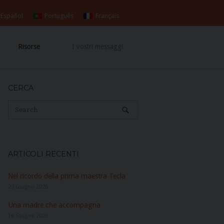
Español
Português
Français
Risorse
I vostri messaggi
CERCA
ARTICOLI RECENTI
Nel ricordo della prima maestra Tecla
23 Giugno 2026
Una madre che accompagna
16 Giugno 2026