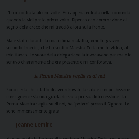
L’ho incontrata alcune volte. Ero appena entrata nella comunità
quando la vidi per la prima volta. Ripenso con commozione al
segno della croce che mi tracciò allora sulla fronte.
Ma è stato durante la mia ultima malattia, «molto grave»
secondo i medici, che ho sentito Maestra Tecla molto vicina, al
mio fianco. Le suore della delegazione la invocavano per me e io
sentivo chiaramente che era presente e mi confortava.
la Prima Maestra veglia su di noi
Sono certa che il fatto di aver ritrovato la salute con pochissime
conseguenze sia una grazia ricevuta per sua intercessione. La
Prima Maestra veglia su di noi, ha “potere” presso il Signore. Le
sono immensamente grata.
Jeanne Lemire
Non ho avuto la fortuna di incontrare Maestra Tecla, ma posso