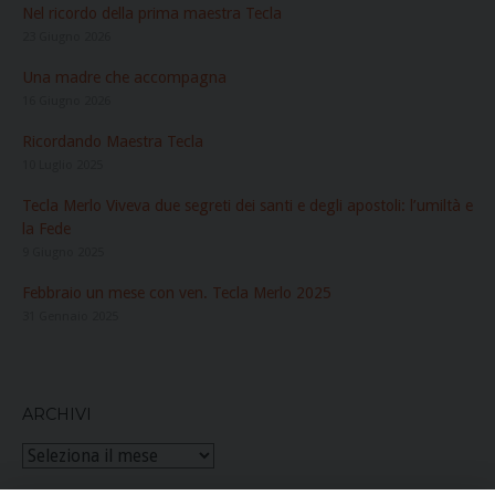
Nel ricordo della prima maestra Tecla
23 Giugno 2026
Una madre che accompagna
16 Giugno 2026
Ricordando Maestra Tecla
10 Luglio 2025
Tecla Merlo Viveva due segreti dei santi e degli apostoli: l’umiltà e
la Fede
9 Giugno 2025
Febbraio un mese con ven. Tecla Merlo 2025
31 Gennaio 2025
ARCHIVI
Archivi