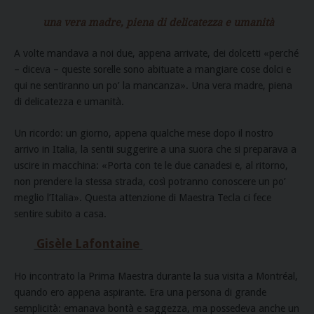
una vera madre, piena di delicatezza e umanità
A volte mandava a noi due, appena arrivate, dei dolcetti «perché
– diceva – queste sorelle sono abituate a mangiare cose dolci e
qui ne sentiranno un po’ la mancanza». Una vera madre, piena
di delicatezza e umanità.
Un ricordo: un giorno, appena qualche mese dopo il nostro
arrivo in Italia, la sentii suggerire a una suora che si preparava a
uscire in macchina: «Porta con te le due canadesi e, al ritorno,
non prendere la stessa strada, così potranno conoscere un po’
meglio l’Italia». Questa attenzione di Maestra Tecla ci fece
sentire subito a casa.
Gisèle Lafontaine
Ho incontrato la Prima Maestra durante la sua visita a Montréal,
quando ero appena aspirante. Era una persona di grande
semplicità: emanava bontà e saggezza, ma possedeva anche un