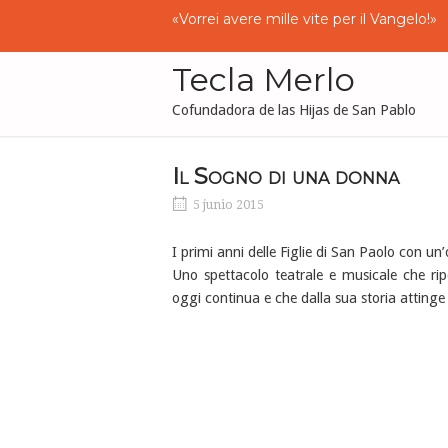
Ir
«
Vorrei
avere
mille
vite
per
il
Vangelo
!»
al
contenido
Tecla Merlo
Cofundadora de las Hijas de San Pablo
Il Sogno di una donna
5 junio 2015
I primi anni delle Figlie di San Paolo con u
Uno spettacolo teatrale e musicale che rip
oggi continua e che dalla sua storia attinge 