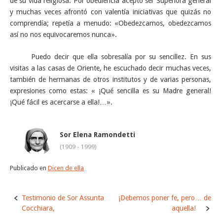
de su vida religiosa. Por obediencia aceptó ser Superiora general
y muchas veces afrontó con valentía iniciativas que quizás no
comprendía; repetía a menudo: «Obedezcamos, obedezcamos
así no nos equivocaremos nunca».
Puedo decir que ella sobresalía por su sencillez. En sus
visitas a las casas de Oriente, he escuchado decir muchas veces,
también de hermanas de otros institutos y de varias personas,
expresiones como estas: « ¡Qué sencilla es su Madre general!
¡Qué fácil es acercarse a ella!…».
Sor Elena Ramondetti
(1909 - 1999)
Publicado en
Dicen de ella
Navegación
Testimonio de Sor Assunta
¡Debemos poner fe, pero… de
de
Cocchiara,
aquella!
la