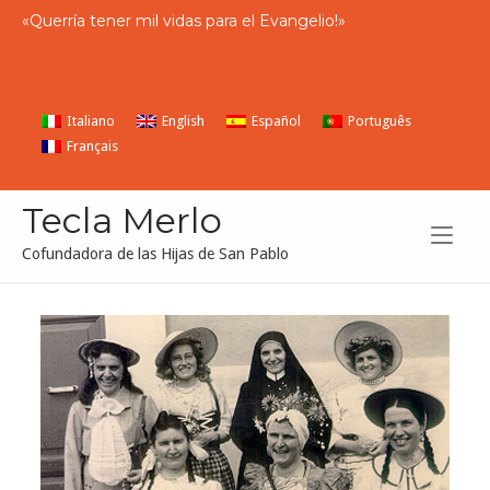
Ir
«
Querría
tener
mil
vidas
para
el
Evangelio
!»
al
contenido
Italiano
English
Español
Português
Français
Tecla Merlo
Cofundadora de las Hijas de San Pablo