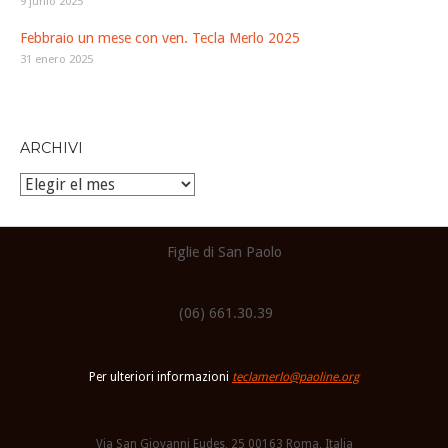
9 junio 2025
Febbraio un mese con ven. Tecla Merlo 2025
31 enero 2025
ARCHIVI
Archivi
Figlie di San Paolo
(06) 661.30.39
Per ulteriori informazioni
teclamerlo@paoline.org
Via San Giovanni Eudes, 25 00163 Roma, Italia