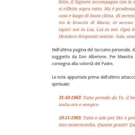
fatto, il Signore accompagna con la s
si riflette sopra tutto. Ma è pruden
casa e luogo di buon clima, di serenit
tra le braccia di Maria; in seren
ispiri: noi in Lui, Lui in noi. Ogni 
Desidero frequenti notizie. Solo, semp
Nell’ultima pagina del taccuino personale, do
suggerito da Don Alberione. Per Maestra T
consegna alla volontà del Padre.
Le note appuntate prima dell’ultimo attacc
spirituale:
31-10-1963
: Tutto prendo da Te, il be
unita ora e sempre.
10-11-1963
: Tutto e solo per Dio e pe
mio misericordia. Quante grazie! Qua