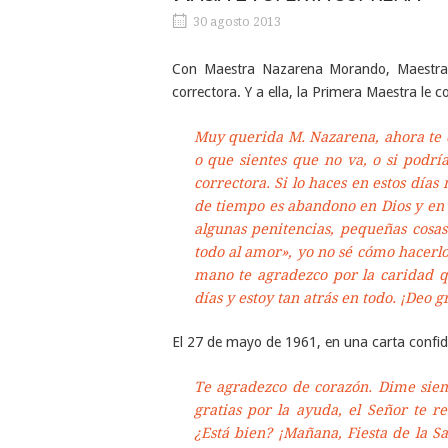
30 agosto 2013
Con Maestra Nazarena Morando, Maestra T
correctora. Y a ella, la Primera Maestra le co
Muy querida M. Nazarena, ahora te 
o que sientes que no va, o si podr
correctora. Si lo haces en estos día
de tiempo es abandono en Dios y en 
algunas penitencias, pequeñas cosa
todo al amor», yo no sé cómo hacerlo
mano te agradezco por la caridad q
días y estoy tan atrás en todo.
¡Deo gr
El 27 de mayo de 1961, en una carta confide
Te agradezco de corazón. Dime siem
gratias por la ayuda, el Señor te 
¿Está bien? ¡Mañana, Fiesta de la S