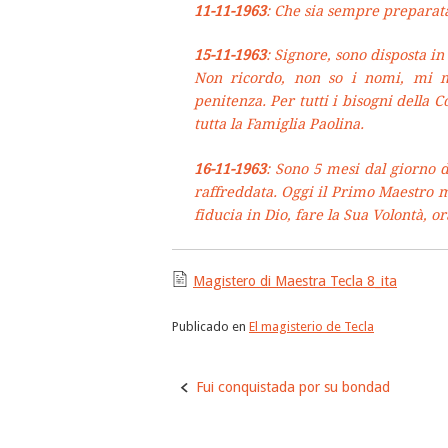
11-11-1963
: Che sia sempre preparat
15-11-1963
: Signore, sono disposta in 
Non ricordo, non so i nomi, mi m
penitenza. Per tutti i bisogni della 
tutta la Famiglia Paolina.
16-11-1963
: Sono 5 mesi dal giorno d
raffreddata. Oggi il Primo Maestro mi
fiducia in Dio, fare la Sua Volontà, o
Magistero di Maestra Tecla 8_ita
Publicado en
El magisterio de Tecla
Navegación
Fui conquistada por su bondad
de
la