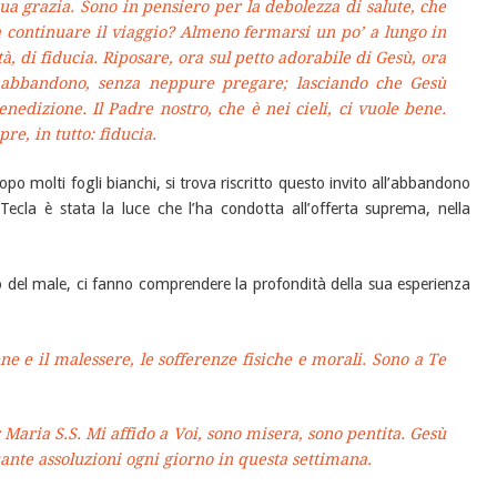
ua grazia. Sono in pensiero per la debolezza di salute, che
za continuare il viaggio? Almeno fermarsi un po’ a lungo in
à, di fiducia. Riposare, ora sul petto adorabile di Gesù, ora
o abbandono, senza neppure pregare; lasciando che Gesù
benedizione. Il Padre nostro, che è nei cieli, ci vuole bene.
re, in tutto: fiducia.
po molti fogli bianchi, si trova riscritto questo invito all’abbandono
ecla è stata la luce che l’ha condotta all’offerta suprema, nella
o del male, ci fanno comprendere la profondità della sua esperienza
ne e il malessere, le sofferenze fisiche e morali. Sono a Te
r Maria S.S. Mi affido a Voi, sono misera, sono pentita. Gesù
nte assoluzioni ogni giorno in questa settimana.