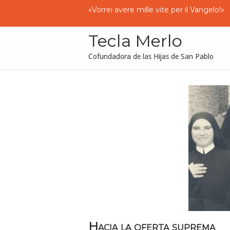
Ir
«
Vorrei
avere
mille
vite
per
il
I
wish
I
had
a
thousand
lives to give to the
al
contenido
Tecla Merlo
Cofundadora de las Hijas de San Pablo
Hacia la oferta suprema