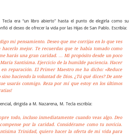
ecla era “un libro abierto” hasta el punto de elegirla como su
nfió el deseo de ofrecer la vida por las Hijas de San Pablo. Escribía:
digo mi pensamiento. Deseo que me corrijas en lo que ves
ía hacerlo mejor. Te recuerdas que te había tomado como
s me harás una gran caridad. … Mi propósito desde un poco
María Santísima. Ejercicio de la humilde paciencia. Hacer
s en reparación. El Primer Maestro me ha dicho: «Reduce
 sino haciendo la voluntad de Dios. ¿Tú qué dices? De ante
ue usarás conmigo. Reza por mí que estoy en los últimos
atias!
ncial, dirigida a M. Nazarena, M. Tecla escribía:
pre todo, incluso inmediatamente cuando veas algo. Deo
recompense por la caridad. Considérame como tu novicia.
antísima Trinidad, quiero hacer la oferta de mi vida para