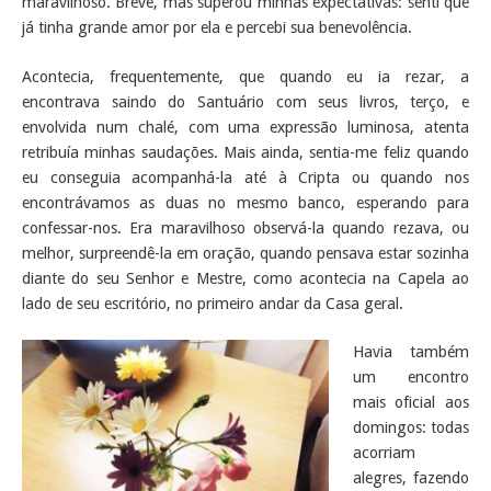
maravilhoso. Breve, mas superou minhas expectativas: senti que
já tinha grande amor por ela e percebi sua benevolência.
Acontecia, frequentemente, que quando eu ia rezar, a
encontrava saindo do Santuário com seus livros, terço, e
envolvida num chalé, com uma expressão luminosa, atenta
retribuía minhas saudações. Mais ainda, sentia-me feliz quando
eu conseguia acompanhá-la até à Cripta ou quando nos
encontrávamos as duas no mesmo banco, esperando para
confessar-nos. Era maravilhoso observá-la quando rezava, ou
melhor, surpreendê-la em oração, quando pensava estar sozinha
diante do seu Senhor e Mestre, como acontecia na Capela ao
lado de seu escritório, no primeiro andar da Casa geral.
Havia também
um encontro
mais oficial aos
domingos: todas
acorriam
alegres, fazendo