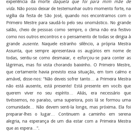
experiência da morte
daquela que foi para mim mãe de
vida.
Não posso deixar de testemunhar outro momento forte, na
vigília da festa de São José, quando nos encontramos com o
Primeiro Mestre para saudá-lo pelo seu onomástico. No grande
salão, cheio de pessoas como sempre, o clima não era festivo
como nos outros encontros e o pensamento de todas se dirigia à
grande
ausente.
Naquele estranho silêncio, a própria Mestra
Assunta, que sempre apresentava os augúrios em nome de
todas, sentiu-se como desmaiar, e esforçou-se para conter as
lágrimas, mas foi vista chorando baixinho. O Primeiro Mestre,
que certamente havia previsto essa situação, em tom calmo e
amável, disse-nos: “Não deveis sofrer tanto… a Primeira Mestra
não está ausente, está presente! Está presente em vocês que
querem viver no seu espírito… Aliás, era necessário que
tivéssemos, no paraíso, uma superiora, pois lá se formou uma
comunidade… Não devem senti-la longe, mas próxima. Ela foi
preparar-lhes o lugar… Continuem a caminho em serena
alegria, na esperança de um dia estar com a Primeira Mestra
que as espera…”.