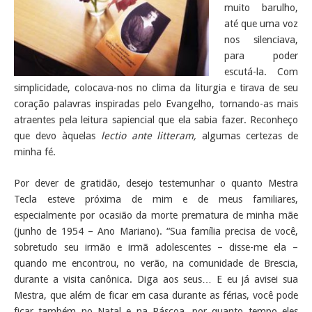
muito barulho,
até que uma voz
nos silenciava,
para poder
escutá-la. Com
simplicidade, colocava-nos no clima da liturgia e tirava de seu
coração palavras inspiradas pelo Evangelho, tornando-as mais
atraentes pela leitura sapiencial que ela sabia fazer. Reconheço
que devo àquelas
lectio ante litteram,
algumas certezas de
minha fé.
Por dever de gratidão, desejo testemunhar o quanto Mestra
Tecla esteve próxima de mim e de meus familiares,
especialmente por ocasião da morte prematura de minha mãe
(junho de 1954 – Ano Mariano). “Sua família precisa de você,
sobretudo seu irmão e irmã adolescentes – disse-me ela –
quando me encontrou, no verão, na comunidade de Brescia,
durante a visita canônica. Diga aos seus… E eu já avisei sua
Mestra, que além de ficar em casa durante as férias, você pode
ficar também no Natal e na Páscoa, por quanto tempo eles