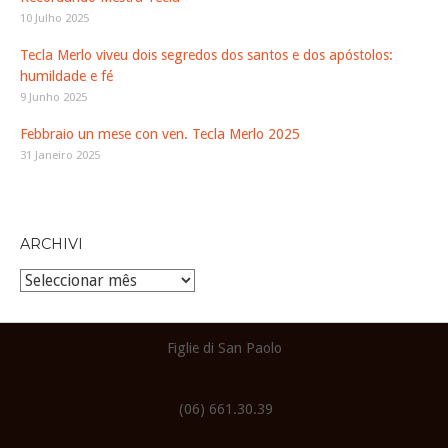
10 Julho 2025
Tecla Merlo viveu dois segredos dos santos e dos apóstolos:
humildade e fé
9 Junho 2025
Febbraio un mese con ven. Tecla Merlo 2025
31 Janeiro 2025
ARCHIVI
Archivi
Figlie di San Paolo
(06) 661.30.39