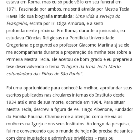
estava em Roma, mas eu só pude vê-lo em seu funeral em
1971. Fascinada por ambos, me senti atraída por Mestra Tecla.
Havia lido sua biografia intitulada:
Uma vida a serviço do
Evangelho
, escrita por Ir. Olga Ambrosi, e a senti
profundamente próxima. Em Roma, durante o juniorado, eu
estudava Ciências Religiosas na Pontifícia Universidade
Gregoriana e perguntei ao professor Giacomo Martina sj se ele
me acompanharia durante a preparação de minha tese sobre a
Primeira Mestra Tecla. Ele aceitou de bom grado e eu preparei a
tese desenvolvendo o tema
“A figura da Irmã Tecla Merlo
cofundadora das Filhas de São Paulo”.
Foi uma oportunidade para conhecê-la melhor, aprofundar seus
escritos publicados nas circulares internas do Instituto desde
1934 até o ano de sua morte, ocorrida em 1964. Para situar
Mestra Tecla, descrevi a figura de Pe. Tiago Alberione, Fundador
da Família Paulina. Chamou-me a atenção como ele via as
mulheres na Igreja e nos seus Institutos. Ao longo da pesquisa,
fui me convencendo que o mundo de hoje não precisa de santos
com dons inusitados e admiráveis privilégios – reais ou