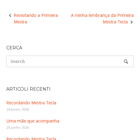
Post
Revisitando a Primeira
A minha lembrança da Primeira
navigation
Mestra
Mestra Tecla
CERCA
ARTICOLI RECENTI
Recordando Mestra Tecla
24 Junho 2026
Uma mãe que acompanha
20 Junho 2026
Recordando Mestra Tecla