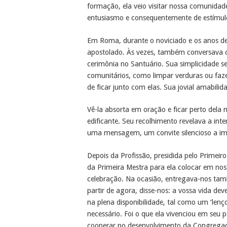
formação, ela veio visitar nossa comunida
entusiasmo e consequentemente de estímul
Em Roma, durante o noviciado e os anos de
apostolado. Às vezes, também conversava c
cerimônia no Santuário. Sua simplicidade 
comunitários, como limpar verduras ou faze
de ficar junto com elas. Sua jovial amabilid
Vê-la absorta em oração e ficar perto dela
edificante. Seu recolhimento revelava a 
uma mensagem, um convite silencioso a imi
Depois da Profissão, presidida pelo Prime
da Primeira Mestra para ela colocar em nos
celebração. Na ocasião, entregava-nos tamb
partir de agora, disse-nos: a vossa vida d
na plena disponibilidade, tal como um ‘len
necessário. Foi o que ela vivenciou em seu 
cooperar no desenvolvimento da Congrega