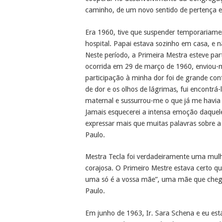
caminho, de um novo sentido de pertença 
Era 1960, tive que suspender temporariam
hospital. Papai estava sozinho em casa, e 
Neste período, a Primeira Mestra esteve p
ocorrida em 29 de março de 1960, enviou-m
participação à minha dor foi de grande co
de dor e os olhos de lágrimas, fui encont
maternal e sussurrou-me o que já me havia 
Jamais esquecerei a intensa emoção daquel
expressar mais que muitas palavras sobre a 
Paulo.
Mestra Tecla foi verdadeiramente uma mulhe
corajosa. O Primeiro Mestre estava certo qu
uma só é a vossa mãe”, uma mãe que chegou 
Paulo.
Em junho de 1963, Ir. Sara Schena e eu es