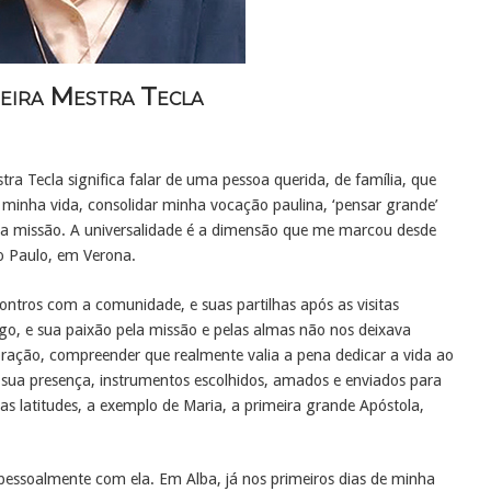
eira Mestra Tecla
ra Tecla significa falar de uma pessoa querida, de família, que
r minha vida, consolidar minha vocação paulina, ‘pensar grande’
ssa missão. A universalidade é a dimensão que me marcou desde
o Paulo, em Verona.
ntros com a comunidade, e suas partilhas após as visitas
go, e sua paixão pela missão e pelas almas não nos deixava
 coração, compreender que realmente valia a pena dedicar a vida ao
e sua presença, instrumentos escolhidos, amados e enviados para
as latitudes, a exemplo de Maria, a primeira grande Apóstola,
pessoalmente com ela. Em Alba, já nos primeiros dias de minha