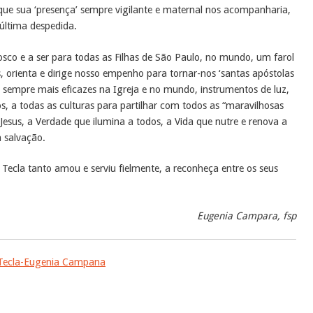
que sua ‘presença’ sempre vigilante e maternal nos acompanharia,
 última despedida.
sco e a ser para todas as Filhas de São Paulo, no mundo, um farol
, orienta e dirige nosso empenho para tornar-nos ‘santas apóstolas
s sempre mais eficazes na Igreja e no mundo, instrumentos de luz,
os, a todas as culturas para partilhar com todos as “maravilhosas
esus, a Verdade que ilumina a todos, a Vida que nutre e renova a
 salvação.
 Tecla tanto amou e serviu fielmente, a reconheça entre os seus
Eugenia Campara, fsp
a Tecla-Eugenia Campana