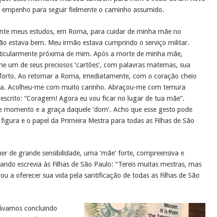
e empenho para seguir fielmente o caminho assumido.
ente meus estudos, em Roma, para cuidar de minha mãe no
não estava bem. Meu irmão estava cumprindo o serviço militar.
articularmente próxima de mim. Após a morte de minha mãe,
e um de seus preciosos ‘cartões’, com palavras maternas, sua
nforto. Ao retornar a Roma, imediatamente, com o coração cheio
rá-la. Acolheu-me com muito carinho. Abraçou-me com ternura
escrito: “Coragem! Agora eu vou ficar no lugar de tua mãe”.
e momento e a graça daquele ‘dom’. Acho que esse gesto pode
figura e o papel da Primeira Mestra para todas as Filhas de São
r de grande sensibilidade, uma ‘mãe’ forte, compreensiva e
ando escrevia às Filhas de São Paulo: “Tereis muitas mestras, mas
a oferecer sua vida pela santificação de todas as Filhas de São
távamos concluindo