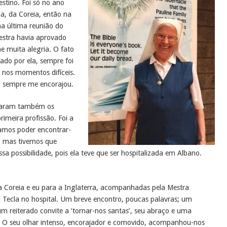
stino. Foi só no ano
a, da Coreia, então na
na última reunião do
Mestra havia aprovado
e muita alegria. O fato
ado por ela, sempre foi
nos momentos difíceis.
ia sempre me encorajou.
naram também os
rimeira profissão. Foi a
amos poder encontrar-
, mas tivemos que
a possibilidade, pois ela teve que ser hospitalizada em Albano.
a Coreia e eu para a Inglaterra, acompanhadas pela Mestra
Tecla no hospital. Um breve encontro, poucas palavras; um
m reiterado convite a ‘tornar-nos santas’, seu abraço e uma
a. O seu olhar intenso, encorajador e comovido, acompanhou-nos