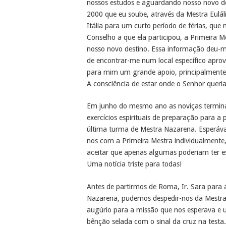
nossos estudos e aguardando nosso novo de
2000 que eu soube, através da Mestra Euláli
Itália para um curto período de férias, que 
Conselho a que ela participou, a Primeira 
nosso novo destino. Essa informação deu-m
de encontrar-me num local específico aprov
para mim um grande apoio, principalmente 
A consciência de estar onde o Senhor quer
Em junho do mesmo ano as noviças termi
exercícios espirituais de preparação para a p
última turma de Mestra Nazarena. Esperáv
nos com a Primeira Mestra individualmente
aceitar que apenas algumas poderiam ter ess
Uma notícia triste para todas!
Antes de partirmos de Roma, Ir. Sara para 
Nazarena, pudemos despedir-nos da Mestra 
augúrio para a missão que nos esperava e u
bênção selada com o sinal da cruz na test