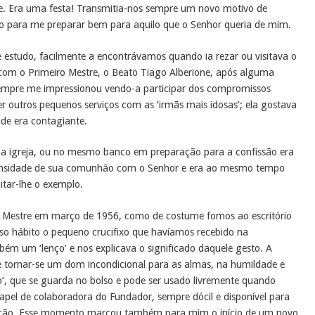
de. Era uma festa! Transmitia-nos sempre um novo motivo de
o para me preparar bem para aquilo que o Senhor queria de mim.
 estudo, facilmente a encontrávamos quando ia rezar ou visitava o
om o Primeiro Mestre, o Beato Tiago Alberione, após alguma
sempre me impressionou vendo-a participar dos compromissos
r outros pequenos serviços com as ‘irmãs mais idosas’; ela gostava
ade era contagiante.
 na igreja, ou no mesmo banco em preparação para a confissão era
intensidade de sua comunhão com o Senhor e era ao mesmo tempo
tar-lhe o exemplo.
iro Mestre em março de 1956, como de costume fomos ao escritório
so hábito o pequeno crucifixo que havíamos recebido na
ém um ‘lenço’ e nos explicava o significado daquele gesto. A
eve tornar-se um dom incondicional para as almas, na humildade e
ço’, que se guarda no bolso e pode ser usado livremente quando
papel de colaboradora do Fundador, sempre dócil e disponível para
ção. Esse momento marcou também para mim o início de um novo