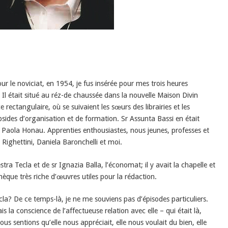
r le noviciat, en 1954, je fus insérée pour mes trois heures
. Il était situé au réz-de chaussée dans la nouvelle Maison Divin
ectangulaire, où se suivaient les sœurs des librairies et les
sides d’organisation et de formation. Sr Assunta Bassi en était
sr Paola Honau. Apprenties enthousiastes, nous jeunes, professes et
a Righettini, Daniela Baronchelli et moi.
tra Tecla et de sr Ignazia Balla, l’économat; il y avait la chapelle et
hèque très riche d’œuvres utiles pour la rédaction.
la? De ce temps-là, je ne me souviens pas d’épisodes particuliers.
ais la conscience de l’affectueuse relation avec elle – qui était là,
ous sentions qu’elle nous appréciait, elle nous voulait du bien, elle