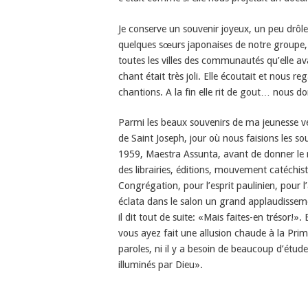
Je conserve un souvenir joyeux, un peu drôl
quelques sœurs japonaises de notre groupe, a
toutes les villes des communautés qu’elle ava
chant était très joli. Elle écoutait et nous
chantions. A la fin elle rit de gout… nous d
Parmi les beaux souvenirs de ma jeunesse v
de Saint Joseph, jour où nous faisions les 
1959, Maestra Assunta, avant de donner le ra
des librairies, éditions, mouvement catéchist
Congrégation, pour l’esprit paulinien, pour
éclata dans le salon un grand applaudissemen
il dit tout de suite: «Mais faites-en trésor!».
vous ayez fait une allusion chaude à la Prim
paroles, ni il y a besoin de beaucoup d’étude
illuminés par Dieu».