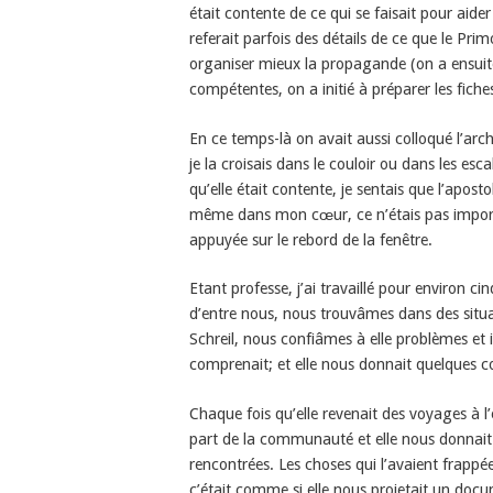
était contente de ce qui se faisait pour aider
referait parfois des détails de ce que le Pr
organiser mieux la propagande (on a ensuit
compétentes, on a initié à préparer les fiches 
En ce temps-là on avait aussi colloqué l’arc
je la croisais dans le couloir ou dans les esc
qu’elle était contente, je sentais que l’apost
même dans mon cœur, ce n’étais pas importan
appuyée sur le rebord de la fenêtre.
Etant professe, j’ai travaillé pour environ c
d’entre nous, nous trouvâmes dans des situatio
Schreil, nous confiâmes à elle problèmes et i
comprenait; et elle nous donnait quelques c
Chaque fois qu’elle revenait des voyages à l
part de la communauté et elle nous donnait d
rencontrées. Les choses qui l’avaient frappée
c’était comme si elle nous projetait un docum