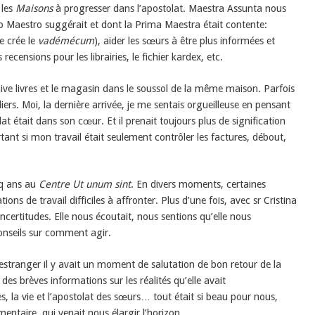
 les
Maisons
à progresser dans l’apostolat. Maestra Assunta nous
imo Maestro suggérait et dont la Prima Maestra était contente:
e crée le
vadémécum
), aider les sœurs à être plus informées et
recensions pour les librairies, le fichier kardex, etc.
hive livres et le magasin dans le soussol de la même maison. Parfois
aliers. Moi, la dernière arrivée, je me sentais orgueilleuse en pensant
olat était dans son cœur. Et il prenait toujours plus de signification
t si mon travail était seulement contrôler les factures, débout,
inq ans au
Centre Ut unum sint
. En divers moments, certaines
ns de travail difficiles à affronter. Plus d’une fois, avec sr Cristina
ncertitudes. Elle nous écoutait, nous sentions qu’elle nous
onseils sur comment agir.
’estranger il y avait un moment de salutation de bon retour de la
es brèves informations sur les réalités qu’elle avait
s, la vie et l’apostolat des sœurs… tout était si beau pour nous,
entaire, qui venait nous élargir l’horizon.