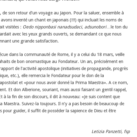
e, de son retour d’un voyage au Japon. Pour la saluer, ensemble à
vons inventé un chant en japonais (!!!) qui incluait les noms de
it visitées :
Oedo nipponbasi nanadsudaci, adsunobori
…le ton du
 regardait avec les yeux grands ouverts, se demandant ce que nous
onnant une grande satisfaction.
écue dans la communauté de Rome, il y a celui du 18 mars, veille
souhaits de bon onomastique au Fondateur. Un an, précisément en
pport de l’activité apostolique (initiatives de propagande, progrès
ique, etc.), elle remercia le Fondateur pour le don de la
 l’apostolat et «pour nous avoir donné la Prima Maestra». A ce nom,
t. Et don Alberione, souriant, mais aussi faisant un gentil rappel,
 Et à la fin de son discours, il dit à nouveau: «Je suis content que
a Maestra. Suivez-la toujours. Il n’y a pas besoin de beaucoup de
s pour guider, il suffit de posséder la sapience de Dieu et être
Letizia Panzetti, fsp