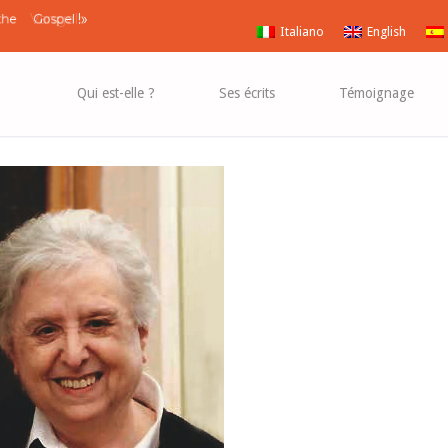
Vangelo
!»
 the
Gospel
Italiano
English
Qui est-elle ?
Ses écrits
Témoignage