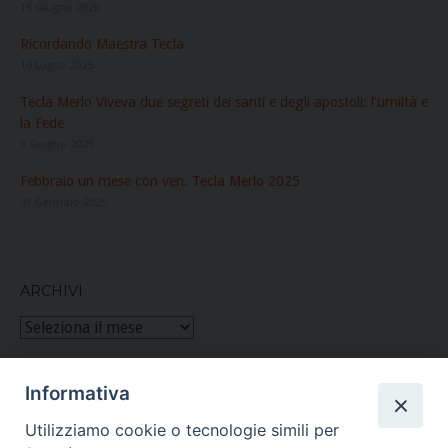
16 Giugno 2026
Ricordando Maestra Tecla
10 Luglio 2025
Tecla Merlo Viveva due segreti dei santi e degli apostoli: l’umiltà e
la Fede
9 Giugno 2025
Febbraio un mese con ven. Tecla Merlo 2025
31 Gennaio 2025
ARCHIVI
Archivi
Informativa
Figlie di San Paolo
Utilizziamo cookie o tecnologie simili per