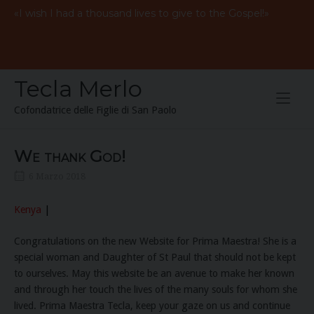
Skip
«
I
wish
I
had
a
thousand
lives to give to the
Gospel
!»
to
content
Tecla Merlo
Cofondatrice delle Figlie di San Paolo
We thank God!
6 Marzo 2018
Kenya
|
Congratulations on the new Website for Prima Maestra! She is a
special woman and Daughter of St Paul that should not be kept
to ourselves. May this website be an avenue to make her known
and through her touch the lives of the many souls for whom she
lived. Prima Maestra Tecla, keep your gaze on us and continue