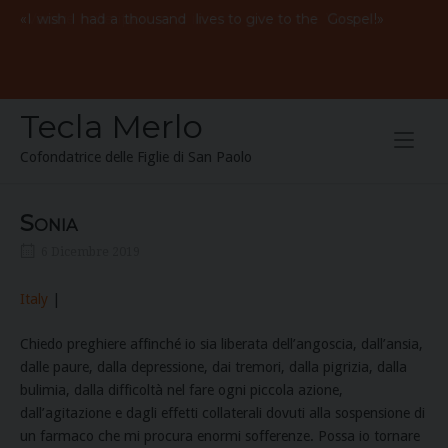
Skip
«
Vorrei
avere
mille
vite
per
il
Vangelo
!»
I
wish
I
had
a
thousand
lives to give to the
Gospel
to
content
Tecla Merlo
Cofondatrice delle Figlie di San Paolo
Sonia
6 Dicembre 2019
Italy
|
Chiedo preghiere affinché io sia liberata dell’angoscia, dall’ansia,
dalle paure, dalla depressione, dai tremori, dalla pigrizia, dalla
bulimia, dalla difficoltà nel fare ogni piccola azione,
dall’agitazione e dagli effetti collaterali dovuti alla sospensione di
un farmaco che mi procura enormi sofferenze. Possa io tornare