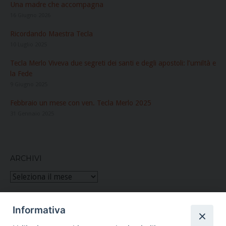
Una madre che accompagna
16 Giugno 2026
Ricordando Maestra Tecla
10 Luglio 2025
Tecla Merlo Viveva due segreti dei santi e degli apostoli: l’umiltà e
la Fede
9 Giugno 2025
Febbraio un mese con ven. Tecla Merlo 2025
31 Gennaio 2025
ARCHIVI
Archivi
Informativa
Figlie di San Paolo