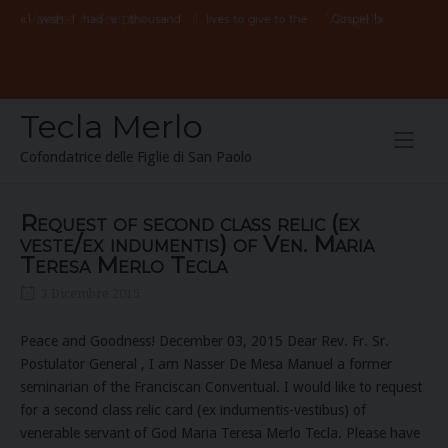
Skip
«
Vorrei
avere
mille
vite
per
il
Vangelo
!»
I
wish
I
had
a
thousand
lives to give to the
Gospel
to
content
Tecla Merlo
Cofondatrice delle Figlie di San Paolo
Request of second class relic (ex
veste/ex indumentis) of Ven. Maria
Teresa Merlo Tecla
3 Dicembre 2015
Peace and Goodness! December 03, 2015 Dear Rev. Fr. Sr.
Postulator General , I am Nasser De Mesa Manuel a former
seminarian of the Franciscan Conventual. I would like to request
for a second class relic card (ex indumentis-vestibus) of
venerable servant of God Maria Teresa Merlo Tecla. Please have