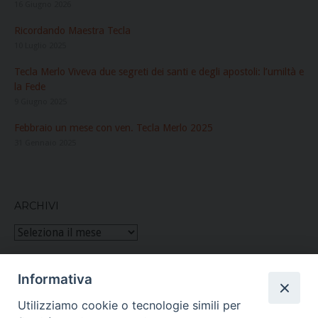
16 Giugno 2026
Ricordando Maestra Tecla
10 Luglio 2025
Tecla Merlo Viveva due segreti dei santi e degli apostoli: l’umiltà e
la Fede
9 Giugno 2025
Febbraio un mese con ven. Tecla Merlo 2025
31 Gennaio 2025
ARCHIVI
Archivi
Informativa
Figlie di San Paolo
Utilizziamo cookie o tecnologie simili per