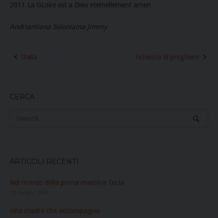
2011 La GLoire est a Dieu eternellement amen
Andriantiana Soloniaina Jimmy
Post
Italia
richiesta di preghiere
navigation
CERCA
ARTICOLI RECENTI
Nel ricordo della prima maestra Tecla
23 Giugno 2026
Una madre che accompagna