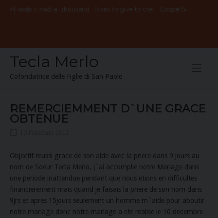
Skip
«
Vorrei
avere
mille
vite
per
il
Vangelo
!»
I
wish
I
had
a
thousand
lives to give to the
Gospel
to
content
Tecla Merlo
Cofondatrice delle Figlie di San Paolo
REMERCIEMMENT D`UNE GRACE
OBTENUE
10 Febbraio 2012
Objectif reussi grace de son aide avec la priere dans 9 jours au
nom de Soeur Tecla Merlo, j`ai accomplie notre Mariage dans
une periode inattendue pendant que nous etions en difficultes
financierement mais quand je faisais la priere de son nom dans
9jrs et apres 15jours seulement un homme m`aide pour aboutir
notre mariage donc notre mariage a ete realise le 10 decembre