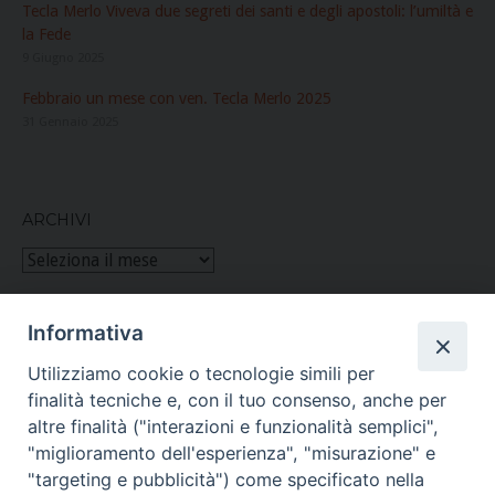
Tecla Merlo Viveva due segreti dei santi e degli apostoli: l’umiltà e
la Fede
9 Giugno 2025
Febbraio un mese con ven. Tecla Merlo 2025
31 Gennaio 2025
ARCHIVI
Archivi
Informativa
Figlie di San Paolo
Utilizziamo cookie o tecnologie simili per
finalità tecniche e, con il tuo consenso, anche per
(06) 661.30.39
altre finalità ("interazioni e funzionalità semplici",
"miglioramento dell'esperienza", "misurazione" e
Per ulteriori informazioni
teclamerlo@paoline.org
"targeting e pubblicità") come specificato nella