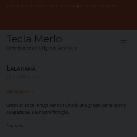
Skip
«
Vorrei
avere
mille
vite
per
il
Vangelo
!»
I
wish
I
had
a
thousand
lives to give to the
Gospel
to
content
Tecla Merlo
Cofondatrice delle Figlie di San Paolo
Lalatiana
13 Febbraio 2022
Madagascar
|
Grazie sr Telca. Prega per noi! Chiedo una grazia per la nostra
delegazione, e le nostre famiglie.
Lalatiana