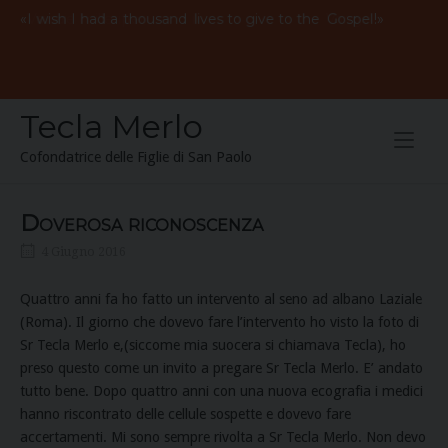
Skip
«
Vorrei
avere
mille
vite
per
il
Vangelo
!»
I
wish
I
had
a
thousand
lives to give to the
Gospel
to
content
Tecla Merlo
Cofondatrice delle Figlie di San Paolo
Doverosa riconoscenza
4 Giugno 2016
Quattro anni fa ho fatto un intervento al seno ad albano Laziale
(Roma). Il giorno che dovevo fare l’intervento ho visto la foto di
Sr Tecla Merlo e,(siccome mia suocera si chiamava Tecla), ho
preso questo come un invito a pregare Sr Tecla Merlo. E’ andato
tutto bene. Dopo quattro anni con una nuova ecografia i medici
hanno riscontrato delle cellule sospette e dovevo fare
accertamenti. Mi sono sempre rivolta a Sr Tecla Merlo. Non devo