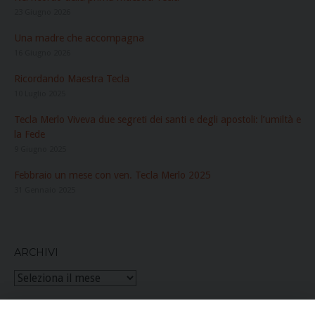
23 Giugno 2026
Una madre che accompagna
16 Giugno 2026
Ricordando Maestra Tecla
10 Luglio 2025
Tecla Merlo Viveva due segreti dei santi e degli apostoli: l’umiltà e
la Fede
9 Giugno 2025
Febbraio un mese con ven. Tecla Merlo 2025
31 Gennaio 2025
ARCHIVI
Archivi