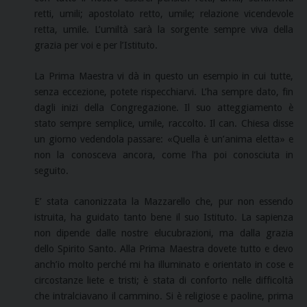
retti, umili; apostolato retto, umile; relazione vicendevole
retta, umile. L’umiltà sarà la sorgente sempre viva della
grazia per voi e per l’Istituto.
La Prima Maestra vi dà in questo un esempio in cui tutte,
senza eccezione, potete rispecchiarvi. L’ha sempre dato, fin
dagli inizi della Congregazione. Il suo atteggiamento è
stato sempre semplice, umile, raccolto. Il can. Chiesa disse
un giorno vedendola passare: «Quella è un’anima eletta» e
non la conosceva ancora, come l’ha poi conosciuta in
seguito.
E’ stata canonizzata la Mazzarello che, pur non essendo
istruita, ha guidato tanto bene il suo Istituto. La sapienza
non dipende dalle nostre elucubrazioni, ma dalla grazia
dello Spirito Santo. Alla Prima Maestra dovete tutto e devo
anch’io molto perché mi ha illuminato e orientato in cose e
circostanze liete e tristi; è stata di conforto nelle difficoltà
che intralciavano il cammino. Si è religiose e paoline, prima