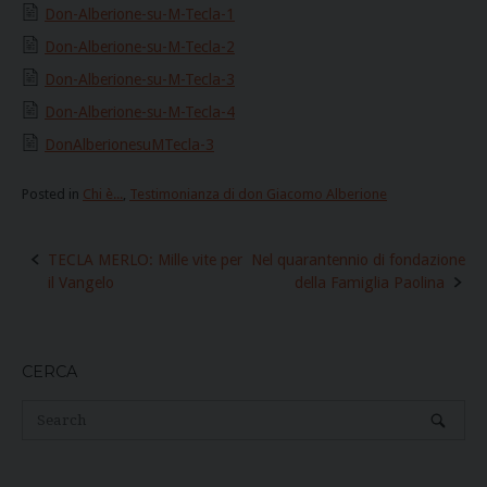
Don-Alberione-su-M-Tecla-1
Don-Alberione-su-M-Tecla-2
Don-Alberione-su-M-Tecla-3
Don-Alberione-su-M-Tecla-4
DonAlberionesuMTecla-3
Posted in
Chi è...
,
Testimonianza di don Giacomo Alberione
Post
TECLA MERLO: Mille vite per
Nel quarantennio di fondazione
navigation
il Vangelo
della Famiglia Paolina
CERCA