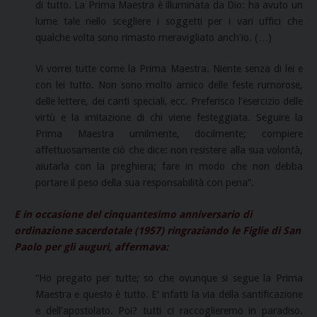
di tutto. La Prima Maestra è illuminata da Dio: ha avuto un
lume tale nello scegliere i soggetti per i vari uffici che
qualche volta sono rimasto meravigliato anch’io. (…)
Vi vorrei tutte come la Prima Maestra. Niente senza di lei e
con lei tutto. Non sono molto amico delle feste rumorose,
delle lettere, dei canti speciali, ecc. Preferisco l’esercizio delle
virtù e la imitazione di chi viene festeggiata. Seguire la
Prima Maestra umilmente, docilmente; compiere
affettuosamente ciò che dice: non resistere alla sua volontà,
aiutarla con la preghiera; fare in modo che non debba
portare il peso della sua responsabilità con pena”.
E in occasione del cinquantesimo anniversario di
ordinazione sacerdotale (1957) ringraziando le
Figlie di San
Paolo per gli auguri, affermava:
“Ho pregato per tutte; so che ovunque si segue la Prima
Maestra e questo è tutto. E’ infatti la via della santificazione
e dell’apostolato. Poi? tutti ci raccoglieremo in paradiso.