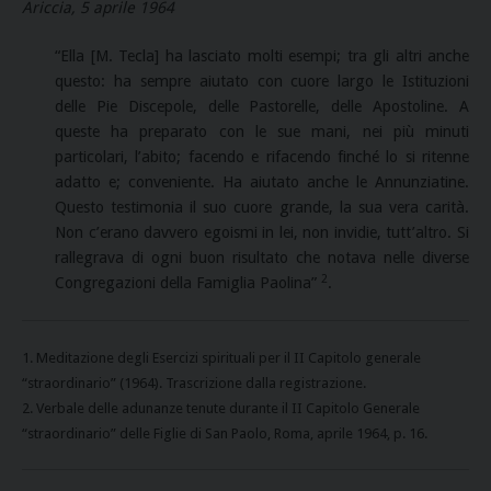
A
r
i
cc
i
a
, 5 aprile 1964
“Ella [M. Tecla] ha lasciato molti esempi; tra gli altri anche
questo: ha sempre aiutato con cuore largo le Istituzioni
delle Pie Discepole, delle Pastorelle, delle Apostoline. A
queste ha preparato con le sue mani, nei più minuti
particolari, l’abito; facendo e rifacendo finché lo si ritenne
adatto e; conveniente. Ha aiutato anche le Annunziatine.
Questo testimonia il suo cuore grande, la sua vera carità.
Non c’erano davvero egoismi in lei, non invidie, tutt’altro. Si
rallegrava di ogni buon risultato che notava nelle diverse
2
Congregazioni della Famiglia Paolina”
.
1. Meditazione degli Esercizi spirituali per il II Capitolo generale
“straordinario” (1964). Trascrizione dalla registrazione.
2. Verbale delle adunanze tenute durante il II Capitolo Generale
“straordinario” delle Figlie di San Paolo, Roma, aprile 1964, p. 16.