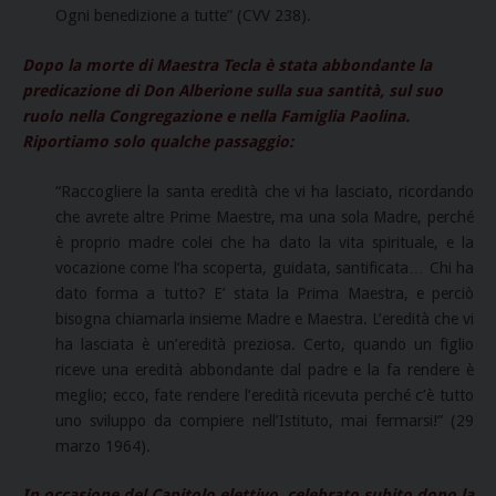
Ogni benedizione a tutte” (CVV 238).
Dopo la morte di Maestra Tecla è stata abbondante la
predicazione di Don Alberione sulla sua santità, sul suo
ruolo nella Congregazione e nella Famiglia Paolina.
Riportiamo solo qualche passaggio:
“Raccogliere la santa eredità che vi ha lasciato, ricordando
che avrete altre Prime Maestre, ma una sola Madre, perché
è proprio madre colei che ha dato la vita spirituale, e la
vocazione come l’ha scoperta, guidata, santificata… Chi ha
dato forma a tutto? E’ stata la Prima Maestra, e perciò
bisogna chiamarla insieme Madre e Maestra. L’eredità che vi
ha lasciata è un’eredità preziosa. Certo, quando un figlio
riceve una eredità abbondante dal padre e la fa rendere è
meglio; ecco, fate rendere l’eredità ricevuta perché c’è tutto
uno sviluppo da compiere nell’Istituto, mai fermarsi!” (29
marzo 1964).
I
n occasione del Capitolo elettivo, celebrato subito dopo la