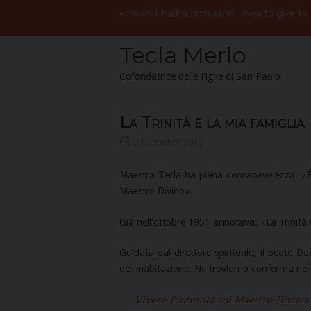
Skip
«
Vorrei
avere
mille
vite
per
il
I
wish
I
had
a
thousand
lives to give to
to
content
Tecla Merlo
Cofondatrice delle Figlie di San Paolo
La Trinità è la mia famiglia
3 Dicembre 2012
Maestra Tecla ha piena consapevolezza: «È 
Maestro Divino».
Già nell’ottobre 1951 annotava: «La Trinità 
Guidata dal direttore spirituale, il beato 
dell’inabitazione. Ne troviamo conferma nell
Vivere l’intimità col Maestro Divino: