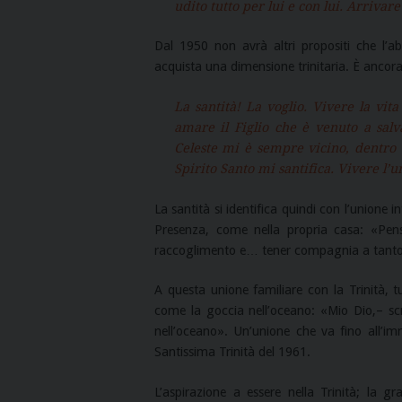
udito tutto per lui e con lui. Arrivar
Dal 1950 non avrà altri propositi che l’ab
acquista una dimensione trinitaria. È ancora l
La santità! La voglio. Vivere la vit
amare il Figlio che è venuto a salva
Celeste mi è sempre vicino, dentro
Spirito Santo mi santifica. Vivere l’u
La santità si identifica quindi con l’unione i
Presenza, come nella propria casa: «Pen
raccoglimento e… tener compagnia a tanto
A questa unione familiare con la Trinità, t
come la goccia nell’oceano: «Mio Dio,– sc
nell’oceano». Un’unione che va fino all’immo
Santissima Trinità del 1961.
L’aspirazione a essere nella Trinità; la g