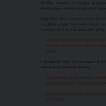
familiare: Paradiso. È il «luogo» del prem
diventa piena: «saremo sempre con il Signo
Negli ultimi anni si accresce sempre più in l
sua gloria: «Voglio farmi santa solo per la
Si avverte che il suo è un vivere nello Spirito 
O Santo Divino Spirito, dammi il tuo 
mettere impedimenti alla tua azione 
Santo.
I taccuini del 1963, che raccolgono le note 
volontà di Dio che porta all’unità:
Tutto prendo da te, il bene e il mal
sempre (31.10.63). Vivere l’unità di 
Imitare san Paolo nella sua unione co
(24.1.1963).