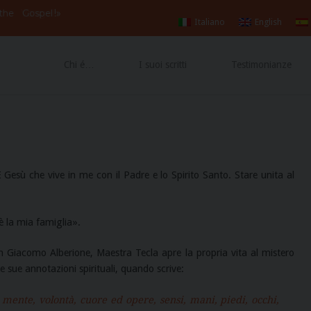
Vangelo
!»
 the
Gospel
Italiano
English
Chi é…
I suoi scritti
Testimonianze
Gesù che vive in me con il Padre e lo Spirito Santo. Stare unita al
è la mia famiglia».
Don Giacomo Alberione, Maestra Tecla apre la propria vita al mistero
e sue annotazioni spirituali, quando scrive:
 mente, volontà, cuore ed opere, sensi, mani, piedi, occhi,