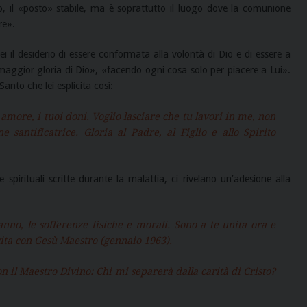
io, il «posto» stabile, ma è soprattutto il luogo dove la comunione
re».
ei il desiderio di essere conformata alla volontà di Dio e di essere a
 maggior gloria di Dio», «facendo ogni cosa solo per piacere a Lui».
Santo che lei esplicita così:
amore, i tuoi doni. Voglio lasciare che tu lavori in me, non
santificatrice. Gloria al Padre, al Figlio e allo Spirito
spirituali scritte durante la malattia, ci rivelano un’adesione alla
anno, le sofferenze fisiche e morali. Sono a te unita ora e
vita con Gesù Maestro (gennaio 1963).
n il Maestro Divino: Chi mi separerà dalla carità di Cristo?