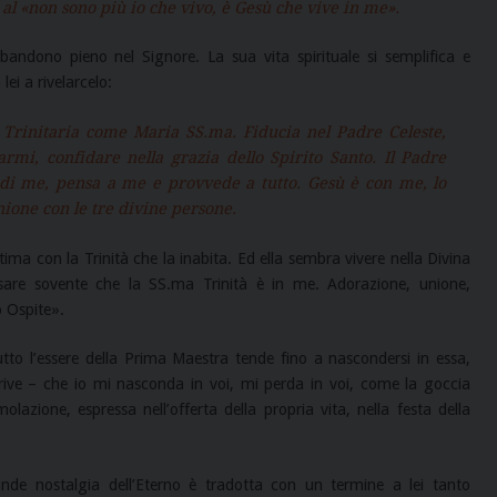
e al «non sono più io che vivo, è Gesù che vive in me».
bandono pieno nel Signore. La sua vita spirituale si semplifica e
ei a rivelarcelo:
a Trinitaria come Maria SS.ma. Fiducia nel Padre Celeste,
rmi, confidare nella grazia dello Spirito Santo. Il Padre
 di me, pensa a me e provvede a tutto. Gesù è con me, lo
nione con le tre divine persone.
ntima con la Trinità che la inabita. Ed ella sembra vivere nella Divina
sare sovente che la SS.ma Trinità è in me. Adorazione, unione,
 Ospite».
utto l’essere della Prima Maestra tende fino a nascondersi in essa,
rive – che io mi nasconda in voi, mi perda in voi, come la goccia
lazione, espressa nell’offerta della propria vita, nella festa della
rande nostalgia dell’Eterno è tradotta con un termine a lei tanto