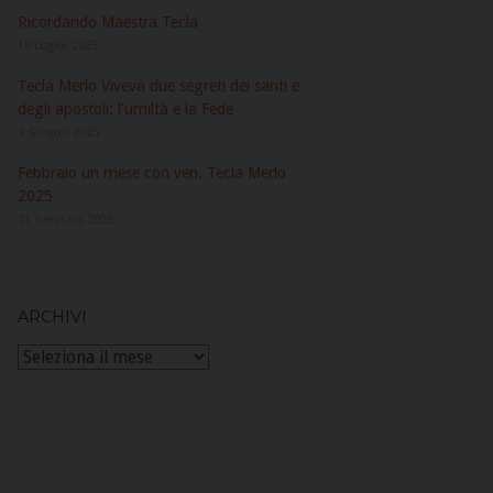
Ricordando Maestra Tecla
10 Luglio 2025
Tecla Merlo Viveva due segreti dei santi e
degli apostoli: l’umiltà e la Fede
9 Giugno 2025
Febbraio un mese con ven. Tecla Merlo
2025
31 Gennaio 2025
ARCHIVI
Archivi