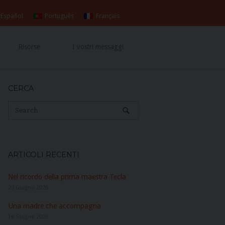
Español
Português
Français
Risorse
I vostri messaggi
CERCA
ARTICOLI RECENTI
Nel ricordo della prima maestra Tecla
23 Giugno 2026
Una madre che accompagna
16 Giugno 2026