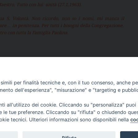
aestro. Tutto con lui: unità (27.1.1963).
Tua S. Volontà. Non ricordo, non so i nomi, mi manca il
ore… in penitenza. Per tutti i bisogni della Congregazione,
tro con tutta la Famiglia Paolina.
imili per finalità tecniche e, con il tuo consenso, anche per 
amento dell'esperienza", "misurazione" e "targeting e pubbli
Vi voglio tanto bene
i all'utilizzo dei cookie. Cliccando su "personalizza" puoi
re le tue preferenze. Cliccando su "rifiuta" o chiudendo que
okie tecnici. Ulteriori informazioni sono disponibili nella
coo
9
Per ulteriori
Via San 
informazioni
teclamerlo@paoline.org