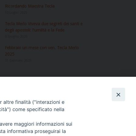
Ricordando Maestra Tecla
10 Luglio 2025
Tecla Merlo Viveva due segreti dei santi e
degli apostoli: l’umiltà e la Fede
9 Giugno 2025
Febbraio un mese con ven. Tecla Merlo
2025
31 Gennaio 2025
ARCHIVI
Archivi
altre finalità ("interazioni e
cità") come specificato nella
Giovanni Eudes, 25 00163 Roma, Italia
 avere maggiori informazioni sui
sta informativa proseguirai la