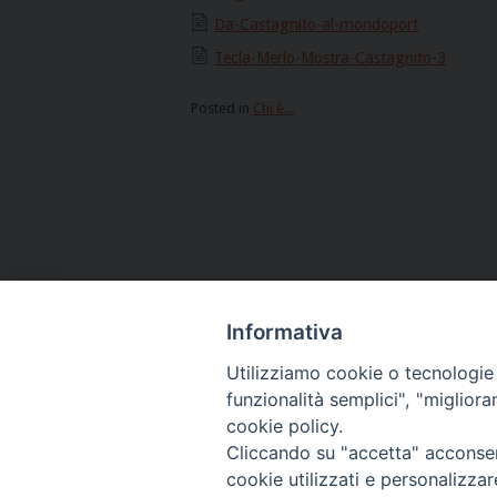
Da-Castagnito-al-mondoport
Tecla-Merlo-Mostra-Castagnito-3
Posted in
Chi è...
Post
navigation
Informativa
Utilizziamo cookie o tecnologie s
funzionalità semplici", "miglior
cookie policy.
Figlie di San Paolo
(06) 661.30.3
Cliccando su "accetta" acconsent
cookie utilizzati e personalizza