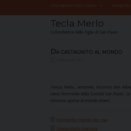
Skip
«
Vorrei
avere
mille
vite
per
il
I
wish
I
had
a
thousand
lives to give to th
to
content
Tecla Merlo
Cofondatrice delle Figlie di San Paolo
Da castagnito al mondo
16 Maggio 2011
Teresa Merlo, ventenne, incontra don Alber
ramo femminile della Società San Paolo. Le 
missione aperta al mondo intero.
Castagnito_mondo_sito_esp
Origini-Merlo-francese