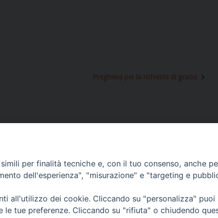
Preghiera per la richiesta di grazie
imili per finalità tecniche e, con il tuo consenso, anche per 
amento dell'esperienza", "misurazione" e "targeting e pubbli
9
Per ulteriori
Via San 
i all'utilizzo dei cookie. Cliccando su "personalizza" puoi
informazioni
teclamerlo@paoline.org
re le tue preferenze. Cliccando su "rifiuta" o chiudendo que