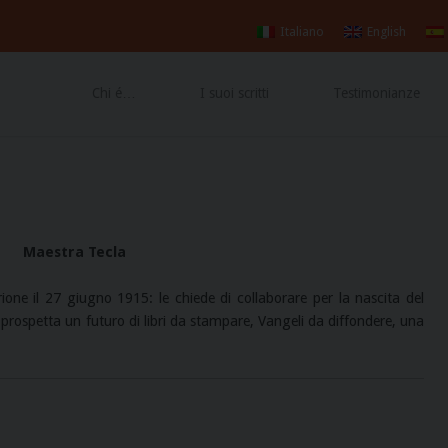
Vangelo
!»
e
Gospel
Italiano
English
Chi é…
I suoi scritti
Testimonianze
Maestra Tecla
ione il 27 giugno 1915: le chiede di collaborare per la nascita del
prospetta un futuro di libri da stampare, Vangeli da diffondere, una