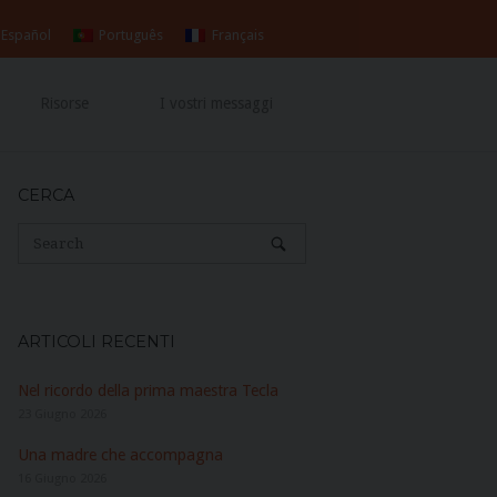
Español
Português
Français
Risorse
I vostri messaggi
CERCA
ARTICOLI RECENTI
Nel ricordo della prima maestra Tecla
23 Giugno 2026
Una madre che accompagna
16 Giugno 2026