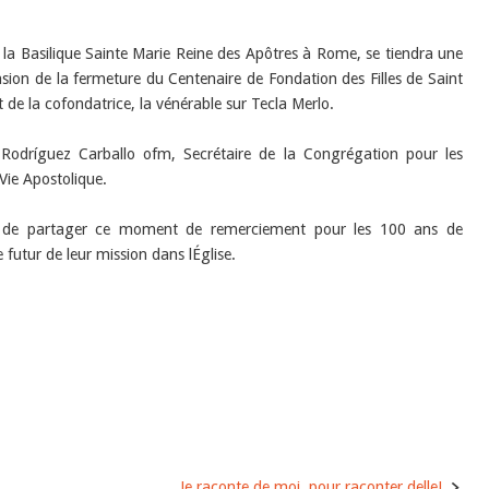
 la Basilique Sainte Marie Reine des Apôtres à Rome, se tiendra une
asion de la fermeture du Centenaire de Fondation des Filles de Saint
de la cofondatrice, la vénérable sur Tecla Merlo.
 Rodríguez Carballo ofm, Secrétaire de la Congrégation pour les
 Vie Apostolique.
es de partager ce moment de remerciement pour les 100 ans de
utur de leur mission dans lÉglise.
Je raconte de moi, pour raconter delle!