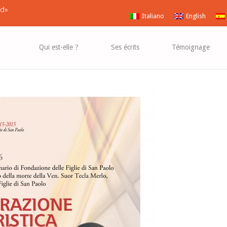
Vangelo
!»
the
Gospel
Italiano
English
Qui est-elle ?
Ses écrits
Témoignage