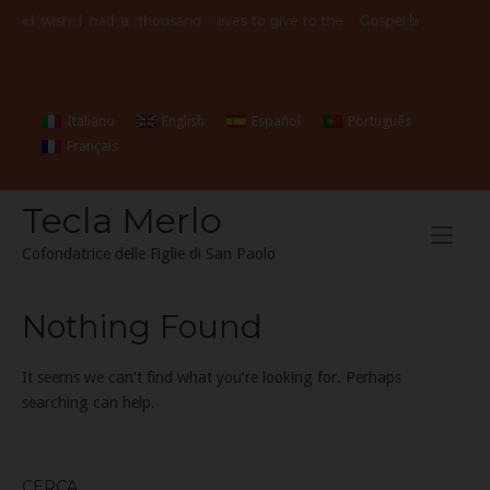
Skip
«
Vorrei
avere
mille
vite
per
il
Vangelo
!»
I
wish
I
had
a
thousand
lives to give to the
Gospel
to
content
Italiano
English
Español
Português
Français
Tecla Merlo
Cofondatrice delle Figlie di San Paolo
Nothing Found
It seems we can’t find what you’re looking for. Perhaps
searching can help.
CERCA