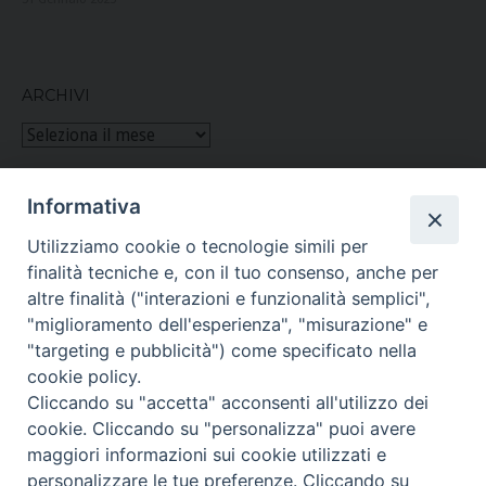
ARCHIVI
Archivi
Informativa
Figlie di San Paolo
Utilizziamo cookie o tecnologie simili per
finalità tecniche e, con il tuo consenso, anche per
(06) 661.30.39
altre finalità ("interazioni e funzionalità semplici",
"miglioramento dell'esperienza", "misurazione" e
Per ulteriori informazioni
teclamerlo@paoline.org
"targeting e pubblicità") come specificato nella
cookie policy.
Cliccando su "accetta" acconsenti all'utilizzo dei
Via San Giovanni Eudes, 25 00163 Roma, Italia
cookie. Cliccando su "personalizza" puoi avere
maggiori informazioni sui cookie utilizzati e
personalizzare le tue preferenze. Cliccando su