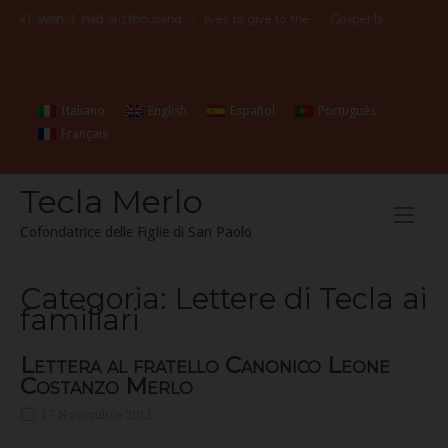
Skip
«
Vorrei
avere
mille
vite
per
il
Vangelo
!»
I
wish
I
had
a
thousand
lives to give to the
Gospel
to
content
Italiano
English
Español
Português
Français
Tecla Merlo
Cofondatrice delle Figlie di San Paolo
Categoria:
Lettere di Tecla ai
familiari
Lettera al fratello Canonico Leone
Costanzo Merlo
17 Novembre 2011