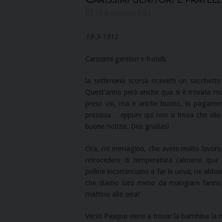
16 Novembre 2011
19-3-1912
Carissimi genitori e fratelli,
la settimana scorsa ricevetti un sacchett
Quest’anno però anche qua si è trovata mol
preso voi, ma è anche buono, lo pagammo qu
preziosa… eppure qui non si trova che olio
buone notizie. Deo gratias!
Ora, mi immagino, che avete molto lavoro,
retrocedere di temperatura (almeno qua 
polline incominciano a far le uova; ne abb
che diamo loro meno da mangiare fanno u
mattino alla sera!
Verso Pasqua viene a trovar la bambina la 