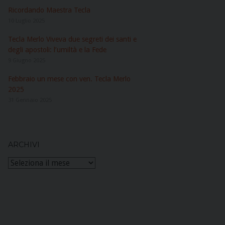
Ricordando Maestra Tecla
10 Luglio 2025
Tecla Merlo Viveva due segreti dei santi e
degli apostoli: l’umiltà e la Fede
9 Giugno 2025
Febbraio un mese con ven. Tecla Merlo
2025
31 Gennaio 2025
ARCHIVI
Archivi