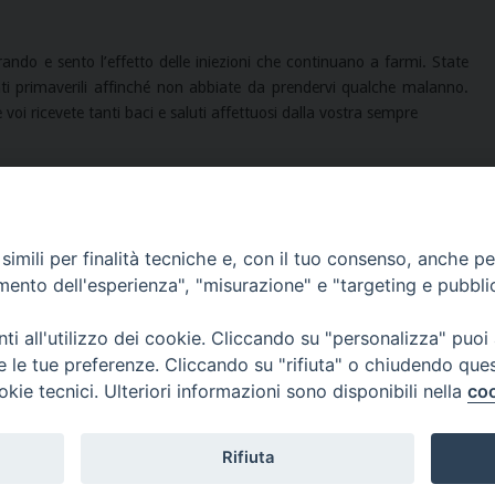
ando e sento l’effetto delle iniezioni che continuano a farmi. State
ti primaverili affinché non abbiate da prendervi qualche malanno.
 e voi ricevete tanti baci e saluti affettuosi dalla vostra sempre
a Maria di Centin Cavallero. Grazie.
imili per finalità tecniche e, con il tuo consenso, anche per 
amento dell'esperienza", "misurazione" e "targeting e pubbli
Lettera al fratello Canonico Leone Costanzo Merlo
i all'utilizzo dei cookie. Cliccando su "personalizza" puoi
re le tue preferenze. Cliccando su "rifiuta" o chiudendo que
okie tecnici. Ulteriori informazioni sono disponibili nella
coo
9
Per ulteriori
Via San 
informazioni
teclamerlo@paoline.org
Rifiuta