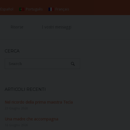
Español
Português
Français
Risorse
I vostri messaggi
CERCA
ARTICOLI RECENTI
Nel ricordo della prima maestra Tecla
23 Giugno 2026
Una madre che accompagna
16 Giugno 2026