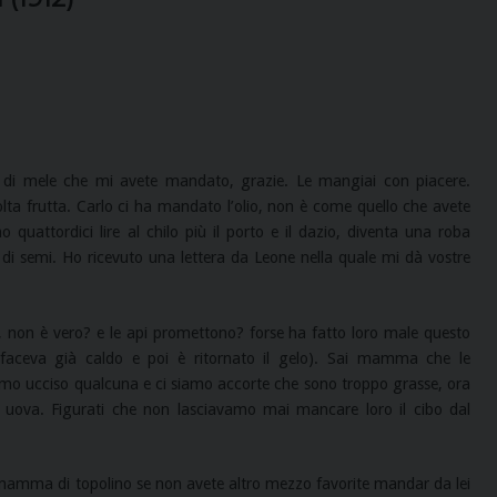
o di mele che mi avete mandato, grazie. Le mangiai con piacere.
ta frutta. Carlo ci ha mandato l’olio, non è come quello che avete
attordici lire al chilo più il porto e il dazio, diventa una roba
 di semi. Ho ricevuto una lettera da Leone nella quale mi dà vostre
 non è vero? e le api promettono? forse ha fatto loro male questo
faceva già caldo e poi è ritornato il gelo). Sai mamma che le
iamo ucciso qualcuna e ci siamo accorte che sono troppo grasse, ora
ova. Figurati che non lasciavamo mai mancare loro il cibo dal
mamma di topolino se non avete altro mezzo favorite mandar da lei