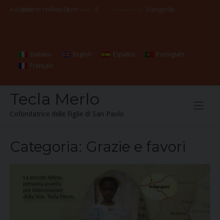
Skip
«
Vorrei
avere
mille
vite
per
il
Vangelo
!»
I
wish
I
had
a
thousand
lives to give to the
Gospel
to
content
Italiano
English
Español
Português
Français
Tecla Merlo
Cofondatrice delle Figlie di San Paolo
Categoria:
Grazie e favori