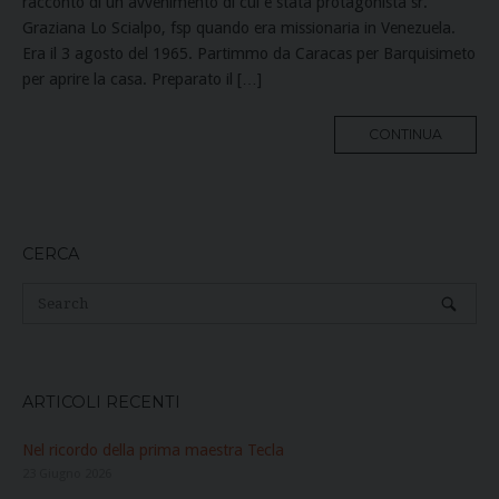
racconto di un avvenimento di cui è stata protagonista sr.
Graziana Lo Scialpo, fsp quando era missionaria in Venezuela.
Era il 3 agosto del 1965. Partimmo da Caracas per Barquisimeto
per aprire la casa. Preparato il […]
MORE
CONTINUA
TAG
CERCA
ARTICOLI RECENTI
Nel ricordo della prima maestra Tecla
23 Giugno 2026