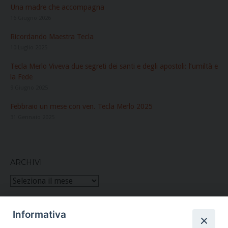
Una madre che accompagna
16 Giugno 2026
Ricordando Maestra Tecla
10 Luglio 2025
Tecla Merlo Viveva due segreti dei santi e degli apostoli: l’umiltà e
la Fede
9 Giugno 2025
Febbraio un mese con ven. Tecla Merlo 2025
31 Gennaio 2025
ARCHIVI
Archivi
Informativa
Figlie di San Paolo