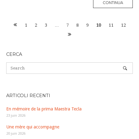
MORE
CONTINUA
TAG
Posts
1
2
3
…
7
8
9
10
11
12
navigation
CERCA
ARTICOLI RECENTI
En mémoire de la prima Maestra Tecla
23 juin 2026
Une mère qui accompagne
20 juin 2026