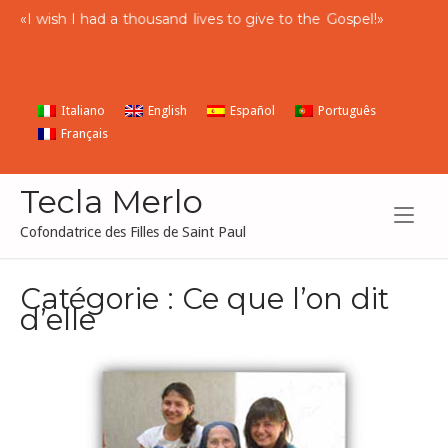
Skip
«
I
wish
I
had
a
thousand
lives to give to the
Gospel
!»
to
content
Italiano
English
Español
Português
Français
Tecla Merlo
Cofondatrice des Filles de Saint Paul
Catégorie :
Ce que l’on dit
d’elle