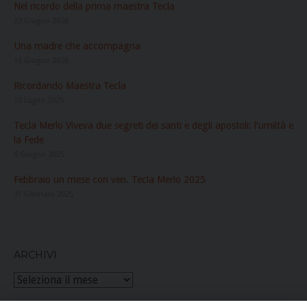
Nel ricordo della prima maestra Tecla
23 Giugno 2026
Una madre che accompagna
16 Giugno 2026
Ricordando Maestra Tecla
10 Luglio 2025
Tecla Merlo Viveva due segreti dei santi e degli apostoli: l’umiltà e
la Fede
9 Giugno 2025
Febbraio un mese con ven. Tecla Merlo 2025
31 Gennaio 2025
ARCHIVI
Archivi