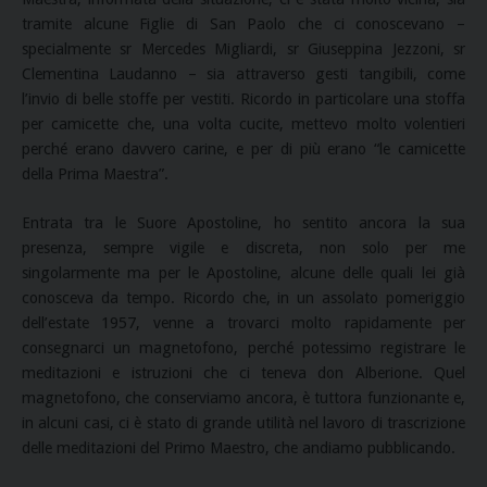
tramite alcune Figlie di San Paolo che ci conoscevano –
specialmente sr Mercedes Migliardi, sr Giuseppina Jezzoni, sr
Clementina Laudanno – sia attraverso gesti tangibili, come
l’invio di belle stoffe per vestiti. Ricordo in particolare una stoffa
per camicette che, una volta cucite, mettevo molto volentieri
perché erano davvero carine, e per di più erano “le camicette
della Prima Maestra”.
Entrata tra le Suore Apostoline, ho sentito ancora la sua
presenza, sempre vigile e discreta, non solo per me
singolarmente ma per le Apostoline, alcune delle quali lei già
conosceva da tempo. Ricordo che, in un assolato pomeriggio
dell’estate 1957, venne a trovarci molto rapidamente per
consegnarci un magnetofono, perché potessimo registrare le
meditazioni e istruzioni che ci teneva don Alberione. Quel
magnetofono, che conserviamo ancora, è tuttora funzionante e,
in alcuni casi, ci è stato di grande utilità nel lavoro di trascrizione
delle meditazioni del Primo Maestro, che andiamo pubblicando.