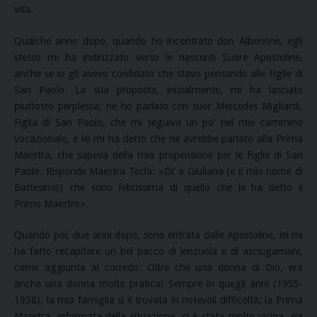
vita.
Qualche anno dopo, quando ho incontrato don Alberione, egli
stesso mi ha indirizzato verso le nascenti Suore Apostoline,
anche se io gli avevo confidato che stavo pensando alle Figlie di
San Paolo. La sua proposta, inizialmente, mi ha lasciato
piuttosto perplessa; ne ho parlato con suor Mercedes Migliardi,
Figlia di San Paolo, che mi seguiva un po’ nel mio cammino
vocazionale, e lei mi ha detto che ne avrebbe parlato alla Prima
Maestra, che sapeva della mia propensione per le Figlie di San
Paolo. Risponde Maestra Tecla: «Di’ a Giuliana (è il mio nome di
Battesimo) che sono felicissima di quello che le ha detto il
Primo Maestro».
Quando poi, due anni dopo, sono entrata dalle Apostoline, lei mi
ha fatto recapitare un bel pacco di lenzuola e di asciugamani,
come aggiunta al corredo. Oltre che una donna di Dio, era
anche una donna molto pratica! Sempre in quegli anni (1955-
1958), la mia famiglia si è trovata in notevoli difficoltà; la Prima
Maestra, informata della situazione, ci è stata molto vicina, sia