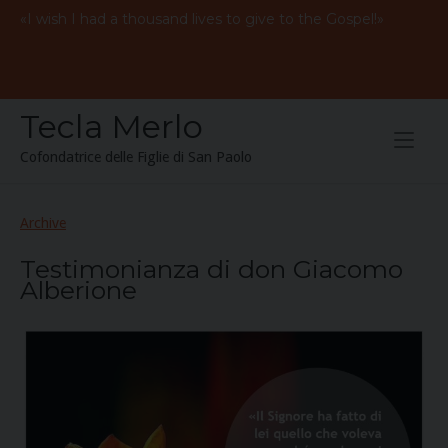
Skip
«
I
wish
I
had
a
thousand
lives to give to the
Gospel
!»
to
content
Tecla Merlo
Cofondatrice delle Figlie di San Paolo
Archive
Testimonianza di don Giacomo
Alberione