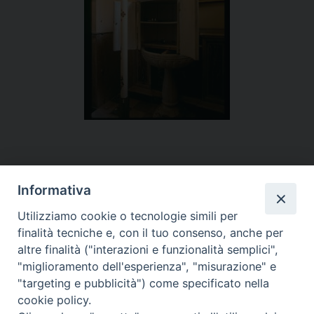
Informativa
Figlie di San Paolo
Utilizziamo cookie o tecnologie simili per
finalità tecniche e, con il tuo consenso, anche per
(06) 661.30.39
altre finalità ("interazioni e funzionalità semplici",
"miglioramento dell'esperienza", "misurazione" e
Per ulteriori informazioni
teclamerlo@paoline.org
"targeting e pubblicità") come specificato nella
cookie policy.