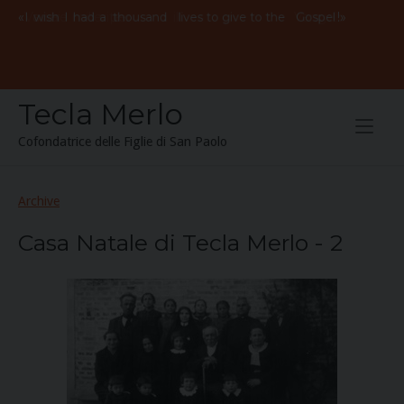
Skip
«
Vorrei
avere
mille
vite
per
il
Vangelo
!»
I
wish
I
had
a
thousand
lives to give to the
Gospel
to
content
Tecla Merlo
Cofondatrice delle Figlie di San Paolo
Archive
Casa Natale di Tecla Merlo - 2