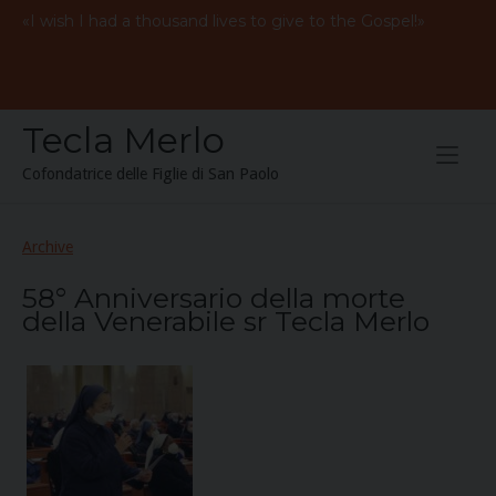
Skip
«
I
wish
I
had
a
thousand
lives to give to the
Gospel
!»
to
content
Tecla Merlo
Cofondatrice delle Figlie di San Paolo
Archive
58° Anniversario della morte
della Venerabile sr Tecla Merlo