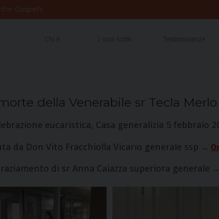
 the
Gospel
!»
Chi é…
I suoi scritti
Testimonianze
morte della Venerabile sr Tecla Merlo
lebrazione eucaristica, Casa generalizia 5 febbraio 2
ta da Don Vito Fracchiolla Vicario generale ssp
→
O
raziamento di sr Anna Caiazza superiora generale