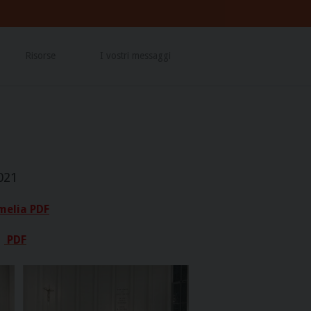
Risorse
I vostri messaggi
021
melia PDF
→
PDF