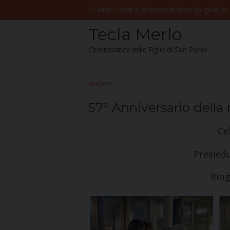
Skip
«
I
wish
I
had
a
thousand
lives to give to
to
Tecla Merlo
content
Cofondatrice delle Figlie di San Paolo
Archive
57° Anniversario della 
Ce
Presiedu
Ring