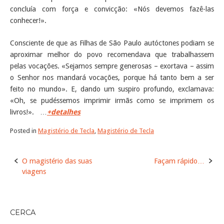
concluía com força e convicção: «Nós devemos fazê-las
conhecer!».
Consciente de que as Filhas de São Paulo autóctones podiam se
aproximar melhor do povo recomendava que trabalhassem
pelas vocações. «Sejamos sempre generosas – exortava – assim
o Senhor nos mandará vocações, porque há tanto bem a ser
feito no mundo». E, dando um suspiro profundo, exclamava:
«Oh, se pudéssemos imprimir irmãs como se imprimem os
livros!». …
+detalhes
Posted in
Magistério de Tecla
,
Magistério de Tecla
Post
O magistério das suas
Façam rápido…
navigation
viagens
CERCA