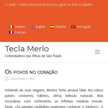
Skip
«
I
wish
I
had
a
thousand
lives to give to the
Gospel
!»
to
content
Italiano
English
Español
Português
Français
Tecla Merlo
Cofundadora das Filhas de São Paulo
Os povos no coração
4 Dezembro 2012
Voltando de suas viagens, Mestra Tecla amava falar dos vários
países: costumes, hábitos, clima, belezas naturais. Mas
recordava, com sofrimento, as infinitas misérias morais.
Dizia: «Se aquelas multidões pudessem conhecer o Senhor!». E