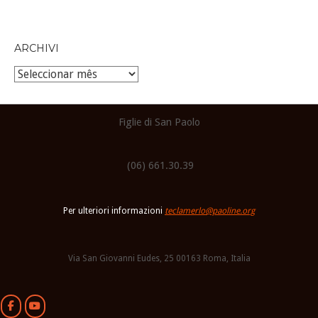
ARCHIVI
Archivi
Figlie di San Paolo
(06) 661.30.39
Per ulteriori informazioni
teclamerlo@paoline.org
Via San Giovanni Eudes, 25 00163 Roma, Italia