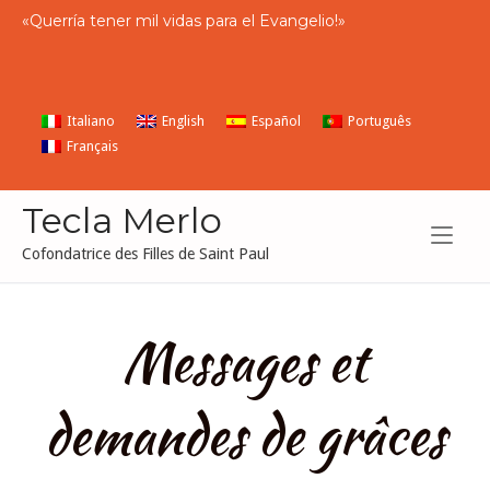
Skip
«
Querría
tener
mil
vidas
para
el
Evangelio
!»
to
content
Italiano
English
Español
Português
Français
Tecla Merlo
Cofondatrice des Filles de Saint Paul
Messages et
demandes de grâces