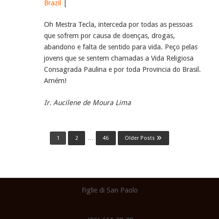
Brazil
|
Oh Mestra Tecla, interceda por todas as pessoas
que sofrem por causa de doenças, drogas,
abandono e falta de sentido para vida. Peço pelas
jovens que se sentem chamadas a Vida Religiosa
Consagrada Paulina e por toda Provincia do Brasil.
Amém!
Ir. Aucilene de Moura Lima
Posts
…
1
2
46
Older Posts
Navigation
Figlie di San Paolo