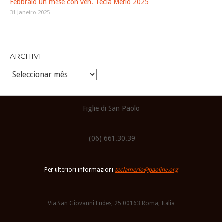
Febbraio un mese con ven. Tecla Merlo 2025
31 Janeiro 2025
ARCHIVI
Archivi
Figlie di San Paolo
(06) 661.30.39
Per ulteriori informazioni
teclamerlo@paoline.org
Via San Giovanni Eudes, 25 00163 Roma, Italia