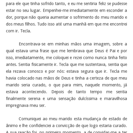
para ele que tinha sofrido tanto, e eu me sentiria feliz se pudesse
estar no seu lugar. Empenhei-me imediatamente em esconder a
dor, porque não queria aumentar o sofrimento do meu marido e
dos meus filhos. Tudo isso até uma manhã em que me encontrei
com ir. Tecla.
Encontrava-se em minhas mãos uma imagem, sobre a
qual estava uma frase que me lembrava que Deus é Pai e por
isso, imediatamente, me coloquei e rezei como nunca tinha feito
antes. Sentia fisicamente ir. Tecla que me sustentava, sentia que
ela rezava conosco e por nós: estava segura que ir. Tecla me
havia colocado nas mãos de Deus e tinha a certeza de que meu
marido seria curado, o que para mim, naquele momento, já
estava acontecendo. Depois de tanto tempo me sentia
finalmente serena e uma sensação dulcíssima e maravilhosa
impregnava meu ser.
Comuniquei ao meu marido esta mudança de estado de
ânimo e lhe confidenciei a convicção de que logo estaria curado.
A sua reação foi, no primeiro momento, a de convidar-me a ter