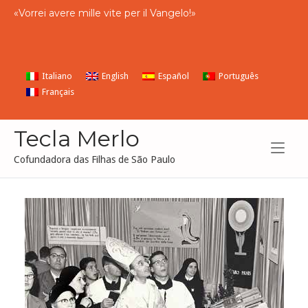
Skip
«
Vorrei
avere
mille
vite
per
il
Vangelo
!»
to
content
Italiano
English
Español
Português
Français
Tecla Merlo
Cofundadora das Filhas de São Paulo