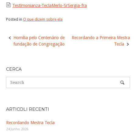
Testimonianza-TeclaMerlo-SrSergia-fra
Posted in
O que dizem sobre ela
Post
Homília pelo Centenário de
Recordando a Primeira Mestra
navigation
fundação de Congregação
Tecla
CERCA
ARTICOLI RECENTI
Recordando Mestra Tecla
24 Junho 2026