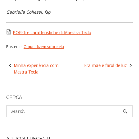
Gabriella Collesei, fsp
POR-Tre caratteristiche di Maestra Tecla
Posted in
O que dizem sobre ela
Post
Minha experiência com
Era mãe e farol de luz
navigation
Mestra Tecla
CERCA
ARTICOLI RECENTI