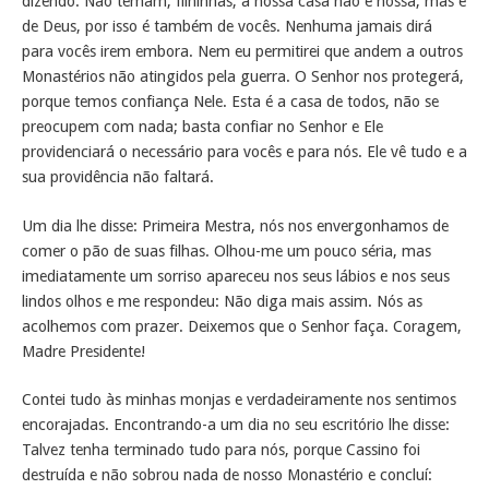
dizendo: Não temam, filhinhas, a nossa casa não é nossa, mas é
de Deus, por isso é também de vocês. Nenhuma jamais dirá
para vocês irem embora. Nem eu permitirei que andem a outros
Monastérios não atingidos pela guerra. O Senhor nos protegerá,
porque temos confiança Nele. Esta é a casa de todos, não se
preocupem com nada; basta confiar no Senhor e Ele
providenciará o necessário para vocês e para nós. Ele vê tudo e a
sua providência não faltará.
Um dia lhe disse: Primeira Mestra, nós nos envergonhamos de
comer o pão de suas filhas. Olhou-me um pouco séria, mas
imediatamente um sorriso apareceu nos seus lábios e nos seus
lindos olhos e me respondeu: Não diga mais assim. Nós as
acolhemos com prazer. Deixemos que o Senhor faça. Coragem,
Madre Presidente!
Contei tudo às minhas monjas e verdadeiramente nos sentimos
encorajadas. Encontrando-a um dia no seu escritório lhe disse:
Talvez tenha terminado tudo para nós, porque Cassino foi
destruída e não sobrou nada de nosso Monastério e concluí: