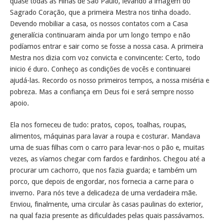
quase todas as Filhas de São Paulo, levando a imagem do
Sagrado Coração, que a primeira Mestra nos tinha doado.
Devendo mobiliar a casa, os nossos contatos com a Casa
generalícia continuaram ainda por um longo tempo e não
podíamos entrar e sair como se fosse a nossa casa. A primeira
Mestra nos dizia com voz convicta e convincente: Certo, todo
inicio é duro. Conheço as condições de vocês e continuarei
ajudá-las. Recordo os nosso primeiros tempos, a nossa miséria e
pobreza. Mas a confiança em Deus foi e será sempre nosso
apoio.
Ela nos forneceu de tudo: pratos, copos, toalhas, roupas,
alimentos, máquinas para lavar a roupa e costurar. Mandava
uma de suas filhas com o carro para levar-nos o pão e, muitas
vezes, as víamos chegar com fardos e fardinhos. Chegou até a
procurar um cachorro, que nos fazia guarda; e também um
porco, que depois de engordar, nos fornecia a carne para o
inverno. Para nós teve a delicadeza de uma verdadeira mãe.
Enviou, finalmente, uma circular às casas paulinas do exterior,
na qual fazia presente as dificuldades pelas quais passávamos.