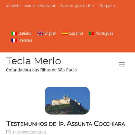
Skip
«
Vorrei
avere
mille
vite
per
il
Vangelo
!»
I
wish
I
had
a
thousand
lives to give to the
Gospel
to
content
Italiano
English
Español
Português
Français
Tecla Merlo
Cofundadora das Filhas de São Paulo
Testemunhos de Ir. Assunta Cocchiara
14 Novembro 2011